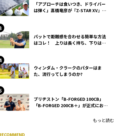
「アプローチは食いつき、ドライバー
は弾く」髙橋竜彦が『Z-STAR XV』を
使い続ける理由
パットで距離感を合わせる簡単な方法
はコレ！ 上りは長く持ち、下りは短
く持つ！
ウィンダム・クラークのパターはま
た、流行ってしまうのか?
ブリヂストン「B-FORGED 100CB」
「B-FORGED 200CB＋」が正式にお披
露目！ あのアイアンの正体がついに
明らかに！
もっと読む