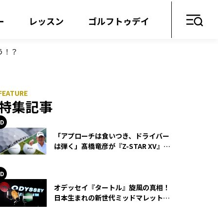
ー
レッスン
ゴルフトゥデイ
う！？
特集記事
「アプローチは食いつき、ドライバー
は弾く」髙橋竜彦が『Z-STAR XV』を
使い続ける理由
オデッセイ『タートル』旋風の真相！
日本生まれの新世代ミッドマレットが
世界を席巻