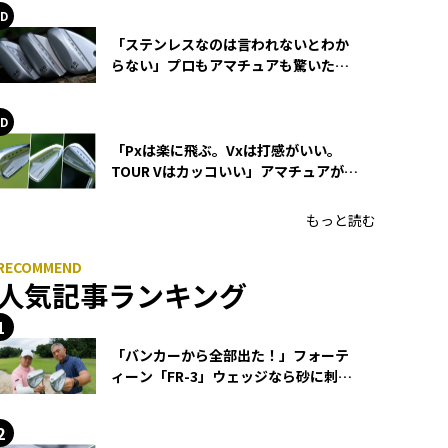
「ステンレスなのは言われないとわか
らない」プロもアマチュアも驚いた
HONMA WEDGEの打感とスピン
「Pxは楽に飛ぶ。Vxは打感がいい。
TOUR Vはカッコいい」アマチュアが選
ぶHONMA「T//WORLD アイアン」
もっと読む
人気記事ランキング
「バンカーから全部出た！」フォーテ
ィーン「FR-3」ウェッジなら砂に刺さ
らず脱出できる？