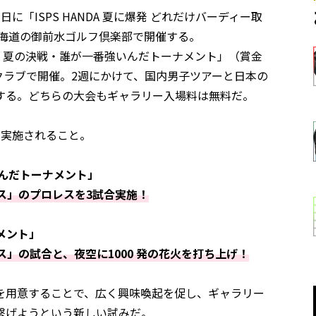
7日に「ISPS HANDA 夏に爆発 どれだけバーディー取
北海道の御前水ゴルフ倶楽部で開催する。
NDA 夏の決戦・誰が一番強いんだトーナメント」（賞金
ークラブで開催。2週にかけて、国内男子ツアーと日本の
する。どちらの大会もギャラリー入場料は無料だ。
が実施されること。
れるんだトーナメント」
レス」のプロレスを3試合実施！
ナメント」
ス」の試合と、夜空に1000 発の花火を打ち上げ！
を用意することで、広く興味喚起を促し、ギャラリー
繋げようという新しい試みだ。