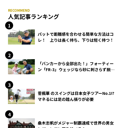
人気記事ランキング
パットで距離感を合わせる簡単な方法はコ
レ！ 上りは長く持ち、下りは短く持つ！
「バンカーから全部出た！」フォーティー
ン「FR-3」ウェッジなら砂に刺さらず脱出
できる？
菅楓華 のスイングは日本女子ツアーNo.1!?
マネるには足の踏ん張りが必要
桑木志帆がメジャー制覇達成で世界の男女