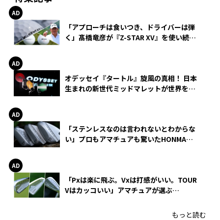
「アプローチは食いつき、ドライバーは弾
く」髙橋竜彦が『Z-STAR XV』を使い続け
る理由
オデッセイ『タートル』旋風の真相！ 日本
生まれの新世代ミッドマレットが世界を席
巻
「ステンレスなのは言われないとわからな
い」プロもアマチュアも驚いたHONMA
WEDGEの打感とスピン
「Pxは楽に飛ぶ。Vxは打感がいい。TOUR
Vはカッコいい」アマチュアが選ぶ
HONMA「T//WORLD アイアン」
もっと読む