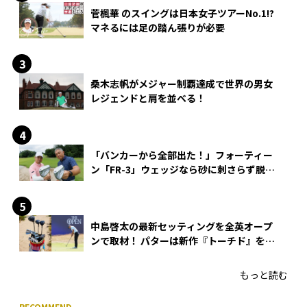
菅楓華 のスイングは日本女子ツアーNo.1!?
マネるには足の踏ん張りが必要
桑木志帆がメジャー制覇達成で世界の男女
レジェンドと肩を並べる！
「バンカーから全部出た！」フォーティー
ン「FR-3」ウェッジなら砂に刺さらず脱出
できる？
中島啓太の最新セッティングを全英オープ
ンで取材！ パターは新作『トーチド』を投
入
もっと読む