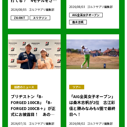
打てる？ 4モデルをさっ
そくテストした！
2026/08/03
ゴルフサプリ編集部
2026/08/05
ゴルフサプリ編集部
AIG全英女子オープン
ZXi RKT
スリクソン
桑木志帆
話題のニュース
ツアー
ブリヂストン「B-
「AIG全英女子オープン」
FORGED 100CB」「B-
は桑木志帆が2位 古江彩
FORGED 200CB＋」が正
佳と勝みなみもV圏で最終
式にお披露目！ あのア
日へ！
イアンの正体がついに明
2026/07/31
ゴルフサプリ編集部
2026/08/02
ゴルフサプリ編集部
らかに！