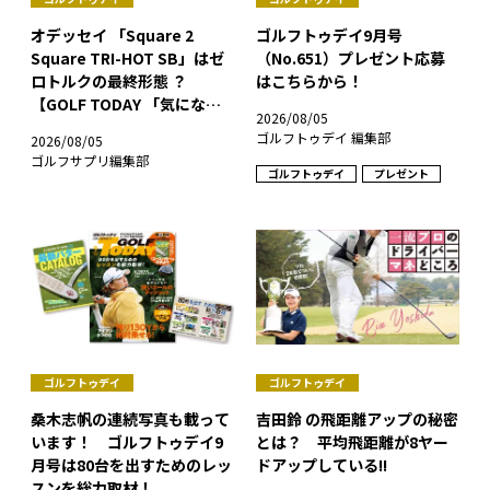
オデッセイ 「Square 2
ゴルフトゥデイ9月号
Square TRI-HOT SB」はゼ
（No.651）プレゼント応募
ロトルクの最終形態 ？
はこちらから！
【GOLF TODAY 「気になる
2026/08/05
ギア」】
ゴルフトゥデイ 編集部
2026/08/05
ゴルフサプリ編集部
ゴルフトゥデイ
プレゼント
ゴルフトゥデイ
ゴルフトゥデイ
桑木志帆の連続写真も載って
吉田鈴 の飛距離アップの秘密
います！ ゴルフトゥデイ9
とは？ 平均飛距離が8ヤー
月号は80台を出すためのレッ
ドアップしている!!
スンを総力取材！