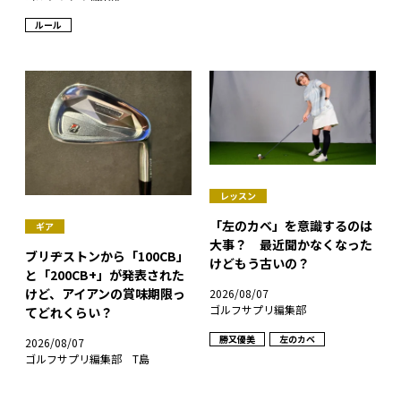
ルール
レッスン
「左のカベ」を意識するのは
ギア
大事？ 最近聞かなくなった
ブリヂストンから「100CB」
けどもう古いの？
と「200CB+」が発表された
けど、アイアンの賞味期限っ
2026/08/07
ゴルフサプリ編集部
てどれくらい？
勝又優美
左のカベ
2026/08/07
ゴルフサプリ編集部 T島