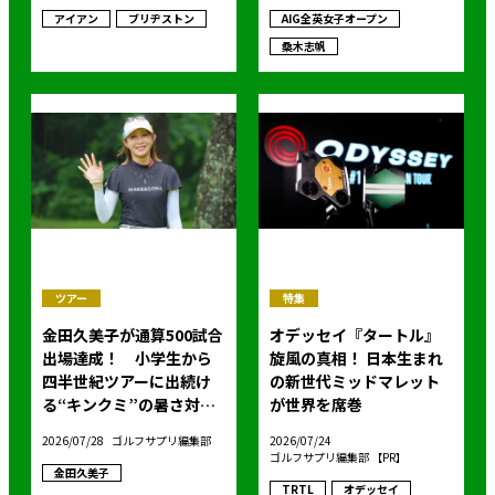
アイアン
ブリヂストン
AIG全英女子オープン
桑木志帆
ツアー
特集
金田久美子が通算500試合
オデッセイ『タートル』
出場達成！ 小学生から
旋風の真相！ 日本生まれ
四半世紀ツアーに出続け
の新世代ミッドマレット
る“キンクミ”の暑さ対策
が世界を席巻
は晩酌とストレスフリー!?
2026/07/28
ゴルフサプリ編集部
2026/07/24
ゴルフサプリ編集部 【PR】
金田久美子
TRTL
オデッセイ