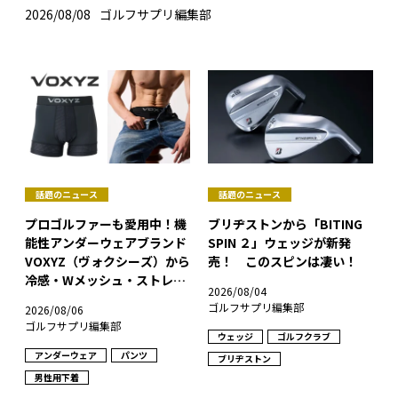
2026/08/08
ゴルフサプリ編集部
話題のニュース
話題のニュース
プロゴルファーも愛用中！機
ブリヂストンから「BITING
能性アンダーウェアブランド
SPIN ２」ウェッジが新発
VOXYZ（ヴォクシーズ）から
売！ このスピンは凄い！
冷感・Wメッシュ・ストレッ
2026/08/04
チ・抗菌防臭の４大機能を搭
ゴルフサプリ編集部
2026/08/06
載したボクサーパンツAIRが
ゴルフサプリ編集部
新発売！
ウェッジ
ゴルフクラブ
アンダーウェア
パンツ
ブリヂストン
男性用下着