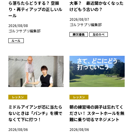
ら落ちたらどうする？ 空振
大事？ 最近聞かなくなった
り・再ティアップの正しいル
けどもう古いの？
ール
2026/08/07
ゴルフサプリ編集部
2026/08/08
ゴルフサプリ編集部
勝又優美
左のカベ
ルール
レッスン
レッスン
ミドルアイアンが芯に当たら
朝の練習場の調子は忘れてく
ないときは「パンチ」を横で
ださい！ スタートホールを無
なくて下に打つ！
難に乗り切るマネジメント
2026/08/06
2026/08/06