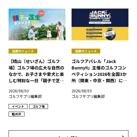
話題のニュース
話題のニュース
【晴山（せいざん）ゴルフ
ゴルフアパレル「Jack
場】ゴルフ場の広大な自然の
Bunny!!」主催のゴルフコン
なかで、お子さまや愛犬と楽
ペティション2026を全国3か
しむ特別な一日「親子で芝生
所（関東・中京・関西）にて
エンジョイday」を開催！
開催！
2026/08/03
2026/08/03
ゴルフサプリ編集部
ゴルフサプリ編集部
イベント
ゴルフ場
軽井沢