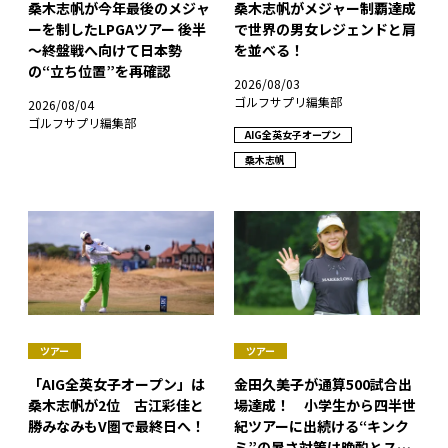
桑木志帆が今年最後のメジャ
桑木志帆がメジャー制覇達成
ーを制したLPGAツアー 後半
で世界の男女レジェンドと肩
～終盤戦へ向けて日本勢
を並べる！
の“立ち位置”を再確認
2026/08/03
ゴルフサプリ編集部
2026/08/04
ゴルフサプリ編集部
AIG全英女子オープン
桑木志帆
ツアー
ツアー
「AIG全英女子オープン」は
金田久美子が通算500試合出
桑木志帆が2位 古江彩佳と
場達成！ 小学生から四半世
勝みなみもV圏で最終日へ！
紀ツアーに出続ける“キンク
ミ”の暑さ対策は晩酌とスト