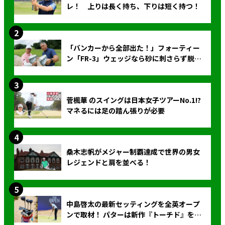
レ！ 上りは長く持ち、下りは短く持つ！
「バンカーから全部出た！」フォーティー
ン「FR-3」ウェッジなら砂に刺さらず脱出
できる？
菅楓華 のスイングは日本女子ツアーNo.1!?
マネるには足の踏ん張りが必要
桑木志帆がメジャー制覇達成で世界の男女
レジェンドと肩を並べる！
中島啓太の最新セッティングを全英オープ
ンで取材！ パターは新作『トーチド』を投
入