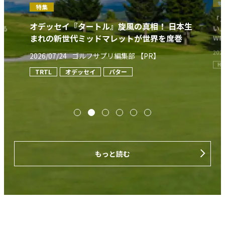
特集
真相！ 日本生
「ステンレスなのは言われないとわからな
世界を席巻
い」プロもアマチュアも驚いたHONMA
PR】
WEDGEの打感とスピン
2026/07/19
ゴルフサプリ編集部 【PR】
HONMA
ウェッジ
もっと読む