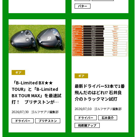
パター
ギア
ギア
「B-Limited BX★★
最新ドライバー53本で1番
TOUR」と「B-Limited
飛んだのはどれ!? 石井良
BX TOUR MAX」を最速試
介のトラックマン試打
打！ ブリヂストンがツ
アーモデルドライバー２
2026/07/10
ゴルフサプリ編集部
2026/07/30
ゴルフサプリ編集部
機種を発表！
ドライバー
石井良介
ドライバー
ブリヂストン
飛距離アップ