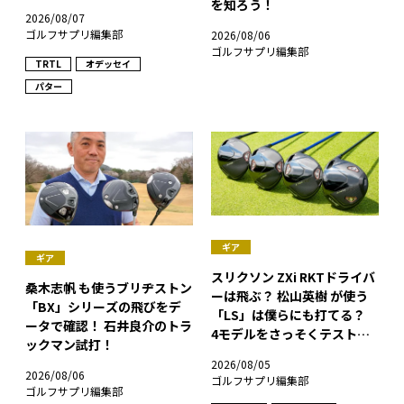
を知ろう！
2026/08/07
ゴルフサプリ編集部
2026/08/06
ゴルフサプリ編集部
TRTL
オデッセイ
パター
ギア
ギア
スリクソン ZXi RKTドライバ
桑木志帆 も使うブリヂストン
ーは飛ぶ？ 松山英樹 が使う
「BX」シリーズの飛びをデ
「LS」は僕らにも打てる？
ータで確認！ 石井良介のトラ
4モデルをさっそくテストし
ックマン試打！
た！
2026/08/05
2026/08/06
ゴルフサプリ編集部
ゴルフサプリ編集部