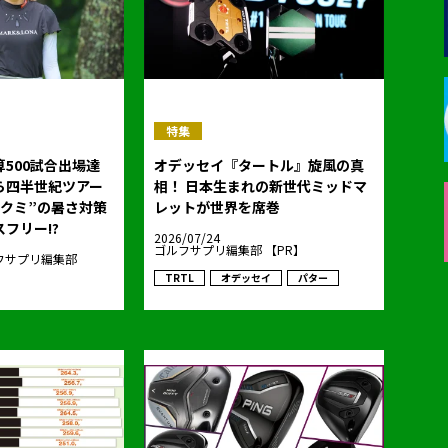
特集
500試合出場達
オデッセイ『タートル』旋風の真
ら四半世紀ツアー
相！ 日本生まれの新世代ミッドマ
ンクミ”の暑さ対策
レットが世界を席巻
フリー!?
2026/07/24
ゴルフサプリ編集部 【PR】
フサプリ編集部
TRTL
オデッセイ
パター