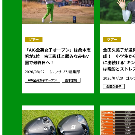
ツアー
ツアー
「AIG全英女子オープン」は桑木志
金田久美子が通算
帆が2位 古江彩佳と勝みなみもV
成！ 小学生か
圏で最終日へ！
に出続ける“キ
は晩酌とストレス
2026/08/02
ゴルフサプリ編集部
2026/07/28
ゴル
AIG全英女子オープン
桑木志帆
金田久美子