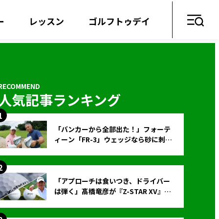
ー
レッスン
ゴルフトゥデイ
人気記事ランキング
「バンカーから全部出た！」フォーテ
ィーン「FR-3」ウェッジなら砂に刺さ
らず脱出できる？
「アプローチは食いつき、ドライバー
は弾く」髙橋竜彦が『Z-STAR XV』を
使い続ける理由