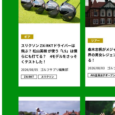
ギア
ツアー
スリクソン ZXi RKTドライバーは
桑木志帆がメジ
飛ぶ？ 松山英樹 が使う「LS」は僕
界の男女レジェ
らにも打てる？ 4モデルをさっそ
る！
くテストした！
2026/08/03
ゴル
2026/08/05
ゴルフサプリ編集部
AIG全英女子オープ
ZXi RKT
スリクソン