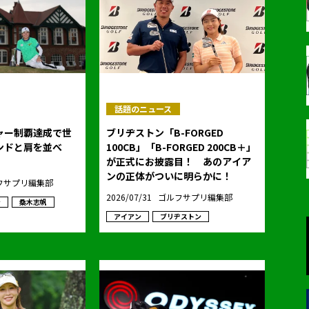
話題のニュース
ャー制覇達成で世
ブリヂストン「B-FORGED
ンドと肩を並べ
100CB」「B-FORGED 200CB＋」
が正式にお披露目！ あのアイア
ンの正体がついに明らかに！
フサプリ編集部
2026/07/31
ゴルフサプリ編集部
ン
桑木志帆
アイアン
ブリヂストン