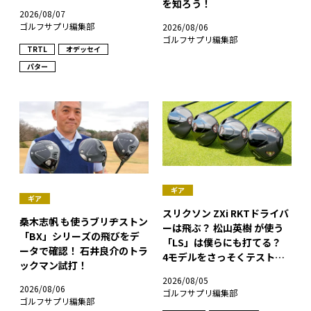
を知ろう！
2026/08/07
ゴルフサプリ編集部
2026/08/06
ゴルフサプリ編集部
TRTL
オデッセイ
パター
ギア
ギア
スリクソン ZXi RKTドライバ
桑木志帆 も使うブリヂストン
ーは飛ぶ？ 松山英樹 が使う
「BX」シリーズの飛びをデ
「LS」は僕らにも打てる？
ータで確認！ 石井良介のトラ
4モデルをさっそくテストし
ックマン試打！
た！
2026/08/05
2026/08/06
ゴルフサプリ編集部
ゴルフサプリ編集部