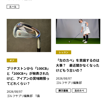
ルール
レッスン
「左のカベ」を意識するのは
ギア
大事？ 最近聞かなくなった
ブリヂストンから「100CB」
けどもう古いの？
と「200CB+」が発表された
けど、アイアンの賞味期限っ
2026/08/07
ゴルフサプリ編集部
てどれくらい？
勝又優美
左のカベ
2026/08/07
ゴルフサプリ編集部 T島