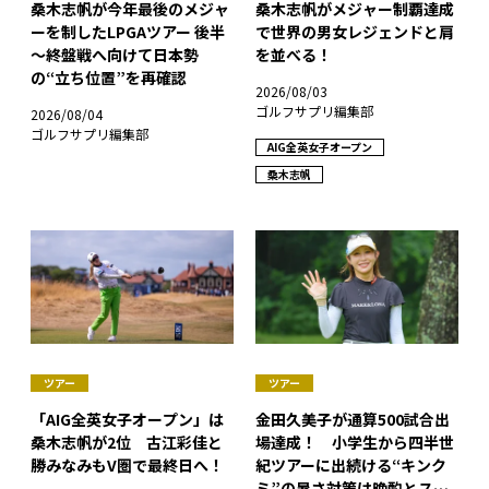
桑木志帆が今年最後のメジャ
桑木志帆がメジャー制覇達成
ーを制したLPGAツアー 後半
で世界の男女レジェンドと肩
～終盤戦へ向けて日本勢
を並べる！
の“立ち位置”を再確認
2026/08/03
ゴルフサプリ編集部
2026/08/04
ゴルフサプリ編集部
AIG全英女子オープン
桑木志帆
ツアー
ツアー
「AIG全英女子オープン」は
金田久美子が通算500試合出
桑木志帆が2位 古江彩佳と
場達成！ 小学生から四半世
勝みなみもV圏で最終日へ！
紀ツアーに出続ける“キンク
ミ”の暑さ対策は晩酌とスト