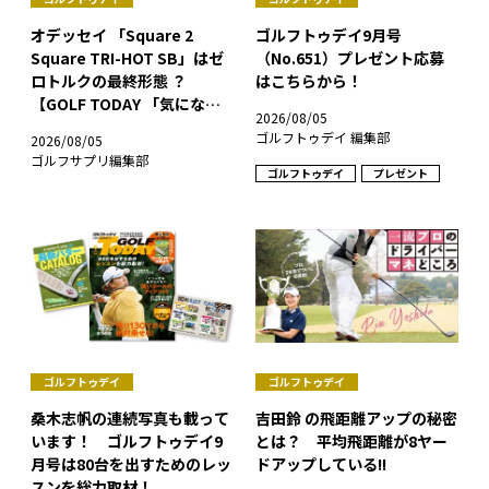
オデッセイ 「Square 2
ゴルフトゥデイ9月号
Square TRI-HOT SB」はゼ
（No.651）プレゼント応募
ロトルクの最終形態 ？
はこちらから！
【GOLF TODAY 「気になる
2026/08/05
ギア」】
ゴルフトゥデイ 編集部
2026/08/05
ゴルフサプリ編集部
ゴルフトゥデイ
プレゼント
ゴルフトゥデイ
ゴルフトゥデイ
桑木志帆の連続写真も載って
吉田鈴 の飛距離アップの秘密
います！ ゴルフトゥデイ9
とは？ 平均飛距離が8ヤー
月号は80台を出すためのレッ
ドアップしている!!
スンを総力取材！