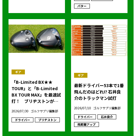
パター
ギア
ギア
「B-Limited BX★★
最新ドライバー53本で1番
TOUR」と「B-Limited
飛んだのはどれ!? 石井良
BX TOUR MAX」を最速試
介のトラックマン試打
打！ ブリヂストンがツ
アーモデルドライバー２
2026/07/10
ゴルフサプリ編集部
2026/07/30
ゴルフサプリ編集部
機種を発表！
ドライバー
石井良介
ドライバー
ブリヂストン
飛距離アップ