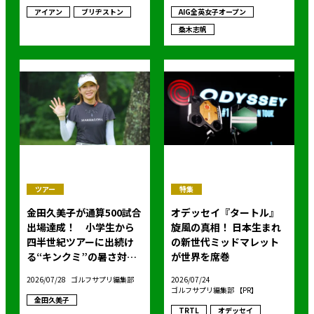
アイアン
ブリヂストン
AIG全英女子オープン
桑木志帆
ツアー
特集
金田久美子が通算500試合
オデッセイ『タートル』
出場達成！ 小学生から
旋風の真相！ 日本生まれ
四半世紀ツアーに出続け
の新世代ミッドマレット
る“キンクミ”の暑さ対策
が世界を席巻
は晩酌とストレスフリー!?
2026/07/28
ゴルフサプリ編集部
2026/07/24
ゴルフサプリ編集部 【PR】
金田久美子
TRTL
オデッセイ