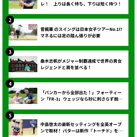
レ！ 上りは長く持ち、下りは短く持つ！
菅楓華 のスイングは日本女子ツアーNo.1!?
マネるには足の踏ん張りが必要
桑木志帆がメジャー制覇達成で世界の男女
レジェンドと肩を並べる！
「バンカーから全部出た！」フォーティー
ン「FR-3」ウェッジなら砂に刺さらず脱出
できる？
中島啓太の最新セッティングを全英オープ
ンで取材！ パターは新作『トーチド』を投
入