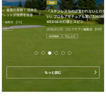
特
特集
本生
「P
「ステンレスなのは言われないとわからな
巻
は
い」プロもアマチュアも驚いたHONMA
HO
WEDGEの打感とスピン
2026
HO
2026/07/19
ゴルフサプリ編集部 【PR】
HONMA
ウェッジ
もっと読む