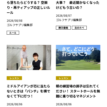
ら落ちたらどうする？ 空振
大事？ 最近聞かなくなった
り・再ティアップの正しいル
けどもう古いの？
ール
2026/08/07
ゴルフサプリ編集部
2026/08/08
ゴルフサプリ編集部
勝又優美
左のカベ
ルール
レッスン
レッスン
ミドルアイアンが芯に当たら
朝の練習場の調子は忘れてく
ないときは「パンチ」を横で
ださい！ スタートホールを無
なくて下に打つ！
難に乗り切るマネジメント
2026/08/06
2026/08/06