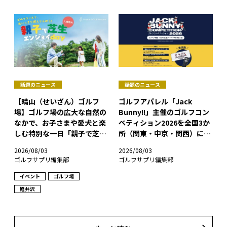
話題のニュース
話題のニュース
【晴山（せいざん）ゴルフ
ゴルフアパレル「Jack
場】ゴルフ場の広大な自然の
Bunny!!」主催のゴルフコン
なかで、お子さまや愛犬と楽
ペティション2026を全国3か
しむ特別な一日「親子で芝生
所（関東・中京・関西）にて
エンジョイday」を開催！
開催！
2026/08/03
2026/08/03
ゴルフサプリ編集部
ゴルフサプリ編集部
イベント
ゴルフ場
軽井沢