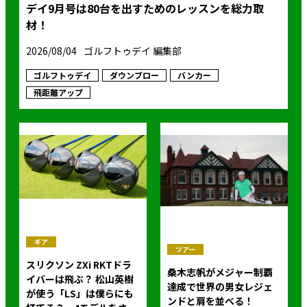
デイ9月号は80台を出すためのレッスンを総力取
材！
2026/08/04
ゴルフトゥデイ 編集部
ゴルフトゥデイ
ダウンブロー
バンカー
飛距離アップ
ギア
ツアー
スリクソン ZXi RKTドラ
桑木志帆がメジャー制覇
イバーは飛ぶ？ 松山英樹
達成で世界の男女レジェ
が使う「LS」は僕らにも
ンドと肩を並べる！