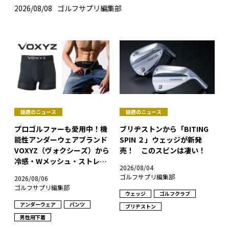
2026/08/08
ゴルフサプリ編集部
話題のニュース
話題のニュース
プロゴルファーも愛用中！機
ブリヂストンから「BITING
能性アンダーウェアブランド
SPIN ２」ウェッジが新発
VOXYZ（ヴォクシーズ）から
売！ このスピンは凄い！
冷感・Wメッシュ・ストレッ
2026/08/04
チ・抗菌防臭の４大機能を搭
ゴルフサプリ編集部
2026/08/06
載したボクサーパンツAIRが
ゴルフサプリ編集部
新発売！
ウェッジ
ゴルフクラブ
アンダーウェア
パンツ
ブリヂストン
男性用下着