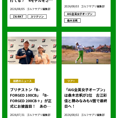
打てる？ 4モデルをさっ
そくテストした！
2026/08/03
ゴルフサプリ編集部
2026/08/05
ゴルフサプリ編集部
AIG全英女子オープン
ZXi RKT
スリクソン
桑木志帆
話題のニュース
ツアー
ブリヂストン「B-
「AIG全英女子オープン」
FORGED 100CB」「B-
は桑木志帆が2位 古江彩
FORGED 200CB＋」が正
佳と勝みなみもV圏で最終
式にお披露目！ あのア
日へ！
イアンの正体がついに明
2026/07/31
ゴルフサプリ編集部
2026/08/02
ゴルフサプリ編集部
らかに！