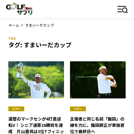
ホーム
>
すまいーだカップ
タグ:
すまいーだカップ
ツアー
ツアー
還暦のマークセンが4打差逆
主催者と同じ名前「飯田」の
転V！ シニア通算26勝目を達
縁を力に。飯田耕正が単独首
成 片山晋呉は3位Tフィニッ
位で最終日へ