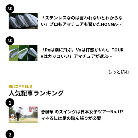
「ステンレスなのは言われないとわからな
い」プロもアマチュアも驚いたHONMA
WEDGEの打感とスピン
「Pxは楽に飛ぶ。Vxは打感がいい。TOUR
Vはカッコいい」アマチュアが選ぶ
HONMA「T//WORLD アイアン」
もっと読む
人気記事ランキング
菅楓華 のスイングは日本女子ツアーNo.1!?
マネるには足の踏ん張りが必要