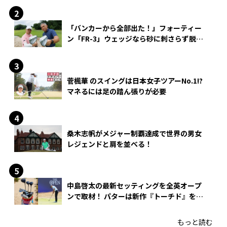
「バンカーから全部出た！」フォーティー
ン「FR-3」ウェッジなら砂に刺さらず脱出
できる？
菅楓華 のスイングは日本女子ツアーNo.1!?
マネるには足の踏ん張りが必要
桑木志帆がメジャー制覇達成で世界の男女
レジェンドと肩を並べる！
中島啓太の最新セッティングを全英オープ
ンで取材！ パターは新作『トーチド』を投
入
もっと読む