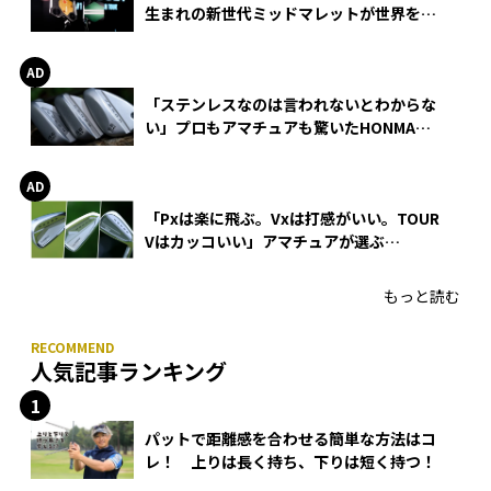
生まれの新世代ミッドマレットが世界を席
巻
「ステンレスなのは言われないとわからな
い」プロもアマチュアも驚いたHONMA
WEDGEの打感とスピン
「Pxは楽に飛ぶ。Vxは打感がいい。TOUR
Vはカッコいい」アマチュアが選ぶ
HONMA「T//WORLD アイアン」
もっと読む
人気記事ランキング
パットで距離感を合わせる簡単な方法はコ
レ！ 上りは長く持ち、下りは短く持つ！