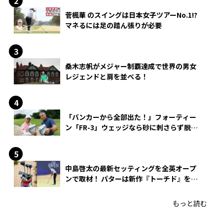
菅楓華 のスイングは日本女子ツアーNo.1!?
マネるには足の踏ん張りが必要
桑木志帆がメジャー制覇達成で世界の男女
レジェンドと肩を並べる！
「バンカーから全部出た！」フォーティー
ン「FR-3」ウェッジなら砂に刺さらず脱出
できる？
中島啓太の最新セッティングを全英オープ
ンで取材！ パターは新作『トーチド』を投
入
もっと読む