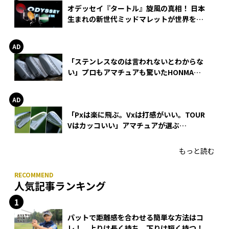
オデッセイ『タートル』旋風の真相！ 日本
生まれの新世代ミッドマレットが世界を席
巻
「ステンレスなのは言われないとわからな
い」プロもアマチュアも驚いたHONMA
WEDGEの打感とスピン
「Pxは楽に飛ぶ。Vxは打感がいい。TOUR
Vはカッコいい」アマチュアが選ぶ
HONMA「T//WORLD アイアン」
もっと読む
人気記事ランキング
パットで距離感を合わせる簡単な方法はコ
レ！ 上りは長く持ち、下りは短く持つ！