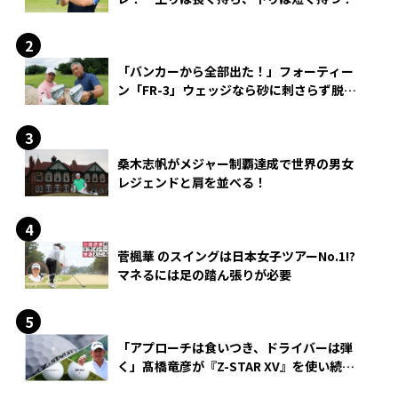
「バンカーから全部出た！」フォーティー
ン「FR-3」ウェッジなら砂に刺さらず脱出
できる？
桑木志帆がメジャー制覇達成で世界の男女
レジェンドと肩を並べる！
菅楓華 のスイングは日本女子ツアーNo.1!?
マネるには足の踏ん張りが必要
「アプローチは食いつき、ドライバーは弾
く」髙橋竜彦が『Z-STAR XV』を使い続け
る理由