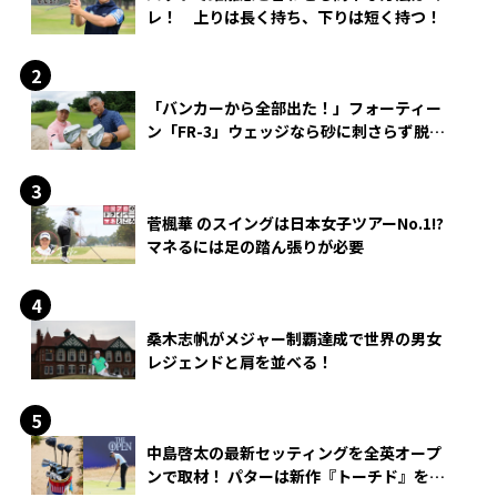
レ！ 上りは長く持ち、下りは短く持つ！
「バンカーから全部出た！」フォーティー
ン「FR-3」ウェッジなら砂に刺さらず脱出
できる？
菅楓華 のスイングは日本女子ツアーNo.1!?
マネるには足の踏ん張りが必要
桑木志帆がメジャー制覇達成で世界の男女
レジェンドと肩を並べる！
中島啓太の最新セッティングを全英オープ
ンで取材！ パターは新作『トーチド』を投