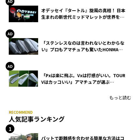
オデッセイ『タートル』旋風の真相！ 日本
生まれの新世代ミッドマレットが世界を席
巻
「ステンレスなのは言われないとわからな
い」プロもアマチュアも驚いたHONMA
WEDGEの打感とスピン
「Pxは楽に飛ぶ。Vxは打感がいい。TOUR
Vはカッコいい」アマチュアが選ぶ
HONMA「T//WORLD アイアン」
もっと読む
人気記事ランキング
パットで距離感を合わせる簡単な方法はコ