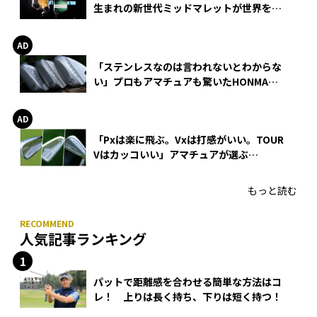
生まれの新世代ミッドマレットが世界を席
巻
「ステンレスなのは言われないとわからな
い」プロもアマチュアも驚いたHONMA
WEDGEの打感とスピン
「Pxは楽に飛ぶ。Vxは打感がいい。TOUR
Vはカッコいい」アマチュアが選ぶ
HONMA「T//WORLD アイアン」
もっと読む
人気記事ランキング
パットで距離感を合わせる簡単な方法はコ
レ！ 上りは長く持ち、下りは短く持つ！