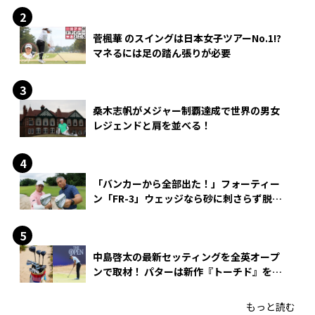
菅楓華 のスイングは日本女子ツアーNo.1!?
マネるには足の踏ん張りが必要
桑木志帆がメジャー制覇達成で世界の男女
レジェンドと肩を並べる！
「バンカーから全部出た！」フォーティー
ン「FR-3」ウェッジなら砂に刺さらず脱出
できる？
中島啓太の最新セッティングを全英オープ
ンで取材！ パターは新作『トーチド』を投
入
もっと読む