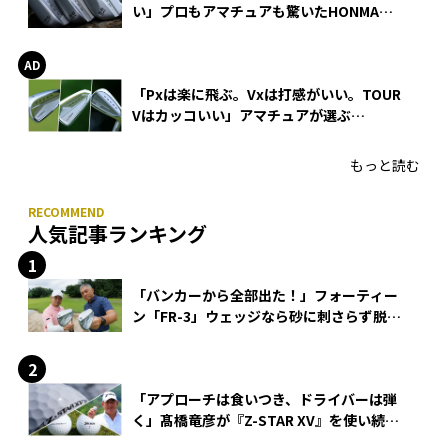
い」プロもアマチュアも驚いたHONMA
WEDGEの打感とスピン
「Pxは楽に飛ぶ。Vxは打感がいい。TOUR
Vはカッコいい」アマチュアが選ぶ
HONMA「T//WORLD アイアン」
もっと読む
人気記事ランキング
「バンカーから全部出た！」フォーティー
ン「FR-3」ウェッジなら砂に刺さらず脱出
できる？
「アプローチは食いつき、ドライバーは弾
く」髙橋竜彦が『Z-STAR XV』を使い続け
る理由