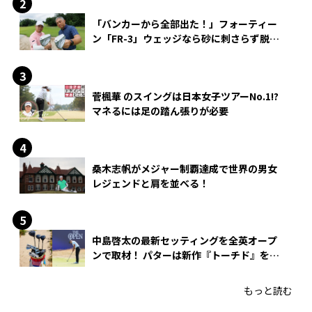
「バンカーから全部出た！」フォーティー
ン「FR-3」ウェッジなら砂に刺さらず脱出
できる？
菅楓華 のスイングは日本女子ツアーNo.1!?
マネるには足の踏ん張りが必要
桑木志帆がメジャー制覇達成で世界の男女
レジェンドと肩を並べる！
中島啓太の最新セッティングを全英オープ
ンで取材！ パターは新作『トーチド』を投
入
もっと読む