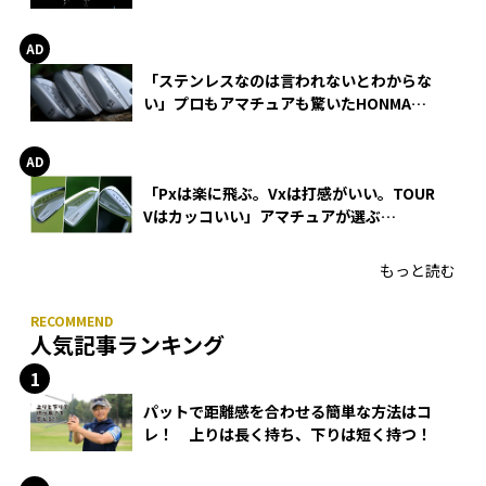
巻
「ステンレスなのは言われないとわからな
い」プロもアマチュアも驚いたHONMA
WEDGEの打感とスピン
「Pxは楽に飛ぶ。Vxは打感がいい。TOUR
Vはカッコいい」アマチュアが選ぶ
HONMA「T//WORLD アイアン」
もっと読む
人気記事ランキング
パットで距離感を合わせる簡単な方法はコ
レ！ 上りは長く持ち、下りは短く持つ！