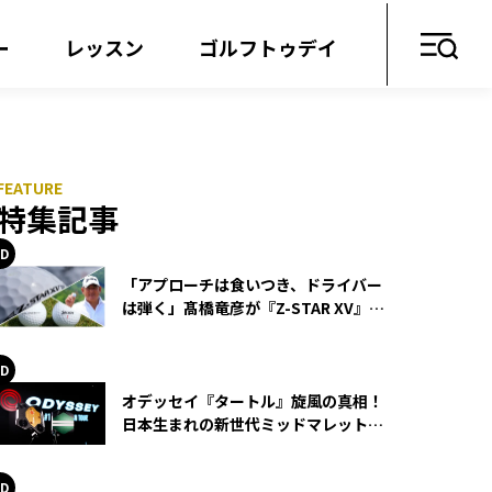
ー
レッスン
ゴルフトゥデイ
特集記事
「アプローチは食いつき、ドライバー
は弾く」髙橋竜彦が『Z-STAR XV』を
使い続ける理由
オデッセイ『タートル』旋風の真相！
日本生まれの新世代ミッドマレットが
世界を席巻