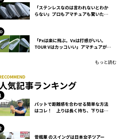
「ステンレスなのは言われないとわか
らない」プロもアマチュアも驚いた
HONMA WEDGEの打感とスピン
「Pxは楽に飛ぶ。Vxは打感がいい。
TOUR Vはカッコいい」アマチュアが選
ぶHONMA「T//WORLD アイアン」
もっと読む
人気記事ランキング
パットで距離感を合わせる簡単な方法
はコレ！ 上りは長く持ち、下りは短
く持つ！
菅楓華 のスイングは日本女子ツアー