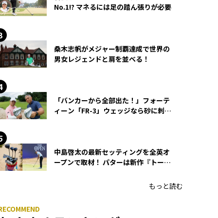
No.1!? マネるには足の踏ん張りが必要
桑木志帆がメジャー制覇達成で世界の
男女レジェンドと肩を並べる！
「バンカーから全部出た！」フォーテ
ィーン「FR-3」ウェッジなら砂に刺さ
らず脱出できる？
中島啓太の最新セッティングを全英オ
ープンで取材！ パターは新作『トーチ
ド』を投入
もっと読む