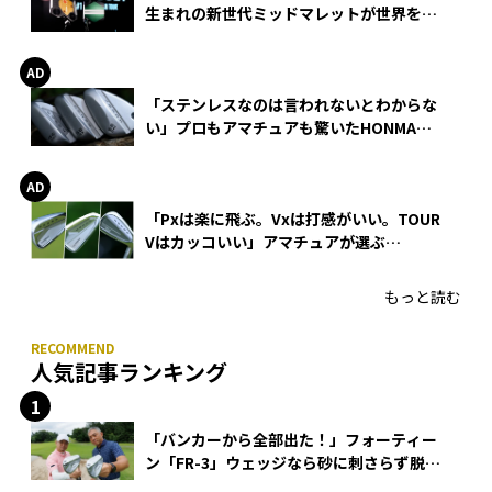
生まれの新世代ミッドマレットが世界を席
巻
「ステンレスなのは言われないとわからな
い」プロもアマチュアも驚いたHONMA
WEDGEの打感とスピン
「Pxは楽に飛ぶ。Vxは打感がいい。TOUR
Vはカッコいい」アマチュアが選ぶ
HONMA「T//WORLD アイアン」
もっと読む
人気記事ランキング
「バンカーから全部出た！」フォーティー
ン「FR-3」ウェッジなら砂に刺さらず脱出
できる？