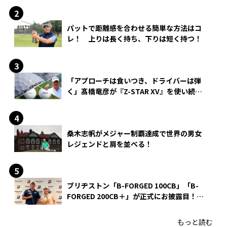
パットで距離感を合わせる簡単な方法はコ
レ！ 上りは長く持ち、下りは短く持つ！
「アプローチは食いつき、ドライバーは弾
く」髙橋竜彦が『Z-STAR XV』を使い続け
る理由
桑木志帆がメジャー制覇達成で世界の男女
レジェンドと肩を並べる！
ブリヂストン「B-FORGED 100CB」「B-
FORGED 200CB＋」が正式にお披露目！
あのアイアンの正体がついに明らかに！
もっと読む