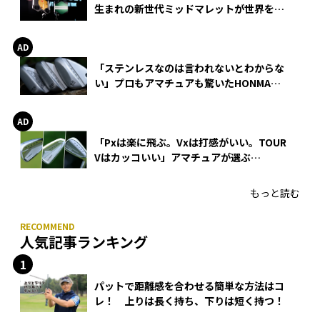
生まれの新世代ミッドマレットが世界を席
巻
「ステンレスなのは言われないとわからな
い」プロもアマチュアも驚いたHONMA
WEDGEの打感とスピン
「Pxは楽に飛ぶ。Vxは打感がいい。TOUR
Vはカッコいい」アマチュアが選ぶ
HONMA「T//WORLD アイアン」
もっと読む
人気記事ランキング
パットで距離感を合わせる簡単な方法はコ
レ！ 上りは長く持ち、下りは短く持つ！