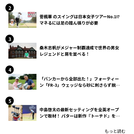
菅楓華 のスイングは日本女子ツアーNo.1!?
マネるには足の踏ん張りが必要
桑木志帆がメジャー制覇達成で世界の男女
レジェンドと肩を並べる！
「バンカーから全部出た！」フォーティー
ン「FR-3」ウェッジなら砂に刺さらず脱出
できる？
中島啓太の最新セッティングを全英オープ
ンで取材！ パターは新作『トーチド』を投
入
もっと読む