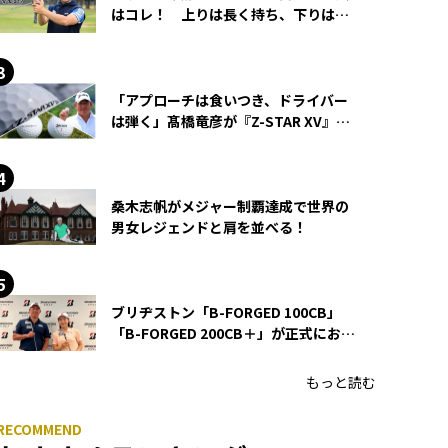
はコレ！ 上りは長く持ち、下りは短
く持つ！
「アプローチは食いつき、ドライバー
は弾く」髙橋竜彦が『Z-STAR XV』を
使い続ける理由
桑木志帆がメジャー制覇達成で世界の
男女レジェンドと肩を並べる！
ブリヂストン「B-FORGED 100CB」
「B-FORGED 200CB＋」が正式にお披
露目！ あのアイアンの正体がついに
明らかに！
もっと読む