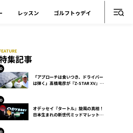
ー
レッスン
ゴルフトゥデイ
特集記事
「アプローチは食いつき、ドライバー
は弾く」髙橋竜彦が『Z-STAR XV』を
使い続ける理由
オデッセイ『タートル』旋風の真相！
日本生まれの新世代ミッドマレットが
世界を席巻