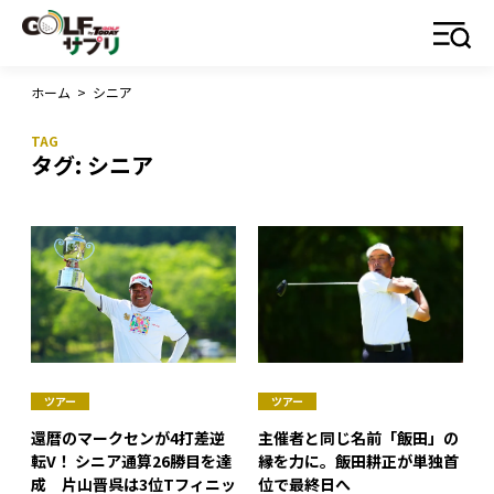
ホーム
>
シニア
タグ:
シニア
ツアー
ツアー
還暦のマークセンが4打差逆
主催者と同じ名前「飯田」の
転V！ シニア通算26勝目を達
縁を力に。飯田耕正が単独首
成 片山晋呉は3位Tフィニッ
位で最終日へ