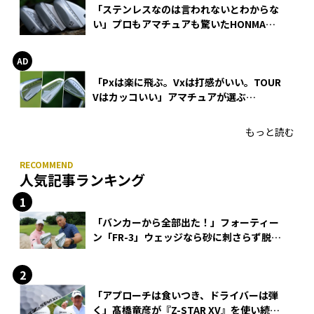
「ステンレスなのは言われないとわからな
い」プロもアマチュアも驚いたHONMA
WEDGEの打感とスピン
「Pxは楽に飛ぶ。Vxは打感がいい。TOUR
Vはカッコいい」アマチュアが選ぶ
HONMA「T//WORLD アイアン」
もっと読む
人気記事ランキング
「バンカーから全部出た！」フォーティー
ン「FR-3」ウェッジなら砂に刺さらず脱出
できる？
「アプローチは食いつき、ドライバーは弾
く」髙橋竜彦が『Z-STAR XV』を使い続け