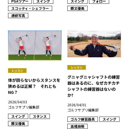
PGAツアー
スイング
スイング
フォロー
スコッティ・シェフラー
勝又優美
連続写真
レッスン
レッスン
グニャグニャシャフトの練習
体が回らないからスタンスを
器はあるのに、なぜカチカチ
狭めるは正解？ それとも
シャフトの練習器はないの
NG？
か?
2026/04/03
2026/04/01
ゴルフサプリ編集部
ゴルフサプリ編集部
スイング
スタンス
ゴルフ練習器具
スイング
勝又優美
高橋良明