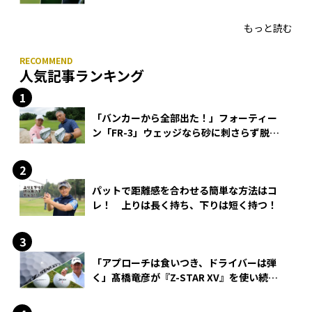
HONMA「T//WORLD アイアン」
もっと読む
人気記事ランキング
「バンカーから全部出た！」フォーティー
ン「FR-3」ウェッジなら砂に刺さらず脱出
できる？
パットで距離感を合わせる簡単な方法はコ
レ！ 上りは長く持ち、下りは短く持つ！
「アプローチは食いつき、ドライバーは弾
く」髙橋竜彦が『Z-STAR XV』を使い続け
る理由