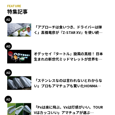
特集記事
「アプローチは食いつき、ドライバーは弾
く」髙橋竜彦が『Z-STAR XV』を使い続け
る理由
オデッセイ『タートル』旋風の真相！ 日本
生まれの新世代ミッドマレットが世界を席
巻
「ステンレスなのは言われないとわからな
い」プロもアマチュアも驚いたHONMA
WEDGEの打感とスピン
「Pxは楽に飛ぶ。Vxは打感がいい。TOUR
Vはカッコいい」アマチュアが選ぶ