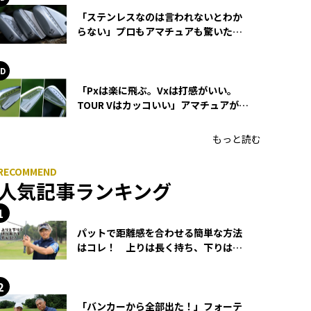
「ステンレスなのは言われないとわか
らない」プロもアマチュアも驚いた
HONMA WEDGEの打感とスピン
「Pxは楽に飛ぶ。Vxは打感がいい。
TOUR Vはカッコいい」アマチュアが選
ぶHONMA「T//WORLD アイアン」
もっと読む
人気記事ランキング
パットで距離感を合わせる簡単な方法
はコレ！ 上りは長く持ち、下りは短
く持つ！
「バンカーから全部出た！」フォーテ