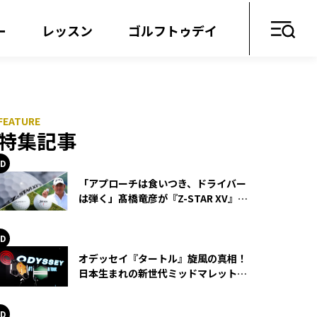
ー
レッスン
ゴルフトゥデイ
特集記事
「アプローチは食いつき、ドライバー
は弾く」髙橋竜彦が『Z-STAR XV』を
使い続ける理由
オデッセイ『タートル』旋風の真相！
日本生まれの新世代ミッドマレットが
世界を席巻