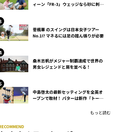
ィーン「FR-3」ウェッジなら砂に刺さ
らず脱出できる？
菅楓華 のスイングは日本女子ツアー
No.1!? マネるには足の踏ん張りが必要
桑木志帆がメジャー制覇達成で世界の
男女レジェンドと肩を並べる！
中島啓太の最新セッティングを全英オ
ープンで取材！ パターは新作『トーチ
ド』を投入
もっと読む