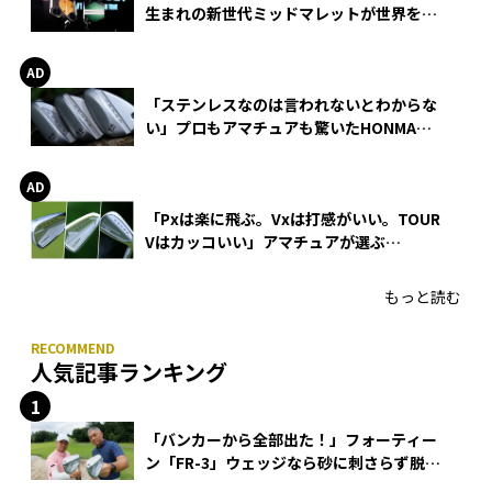
生まれの新世代ミッドマレットが世界を席
巻
「ステンレスなのは言われないとわからな
い」プロもアマチュアも驚いたHONMA
WEDGEの打感とスピン
「Pxは楽に飛ぶ。Vxは打感がいい。TOUR
Vはカッコいい」アマチュアが選ぶ
HONMA「T//WORLD アイアン」
もっと読む
人気記事ランキング
「バンカーから全部出た！」フォーティー
ン「FR-3」ウェッジなら砂に刺さらず脱出
できる？