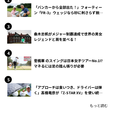
「バンカーから全部出た！」フォーティー
ン「FR-3」ウェッジなら砂に刺さらず脱出
できる？
桑木志帆がメジャー制覇達成で世界の男女
レジェンドと肩を並べる！
菅楓華 のスイングは日本女子ツアーNo.1!?
マネるには足の踏ん張りが必要
「アプローチは食いつき、ドライバーは弾
く」髙橋竜彦が『Z-STAR XV』を使い続け
る理由
もっと読む