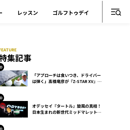
ー
レッスン
ゴルフトゥデイ
特集記事
「アプローチは食いつき、ドライバー
は弾く」髙橋竜彦が『Z-STAR XV』を
使い続ける理由
オデッセイ『タートル』旋風の真相！
日本生まれの新世代ミッドマレットが
世界を席巻