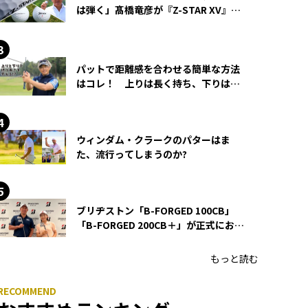
は弾く」髙橋竜彦が『Z-STAR XV』を
使い続ける理由
パットで距離感を合わせる簡単な方法
はコレ！ 上りは長く持ち、下りは短
く持つ！
ウィンダム・クラークのパターはま
た、流行ってしまうのか?
ブリヂストン「B-FORGED 100CB」
「B-FORGED 200CB＋」が正式にお披
露目！ あのアイアンの正体がついに
明らかに！
もっと読む