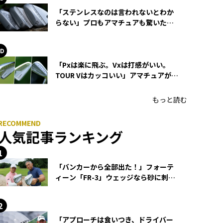
「ステンレスなのは言われないとわか
らない」プロもアマチュアも驚いた
HONMA WEDGEの打感とスピン
「Pxは楽に飛ぶ。Vxは打感がいい。
TOUR Vはカッコいい」アマチュアが選
ぶHONMA「T//WORLD アイアン」
もっと読む
人気記事ランキング
「バンカーから全部出た！」フォーテ
ィーン「FR-3」ウェッジなら砂に刺さ
らず脱出できる？
「アプローチは食いつき、ドライバー