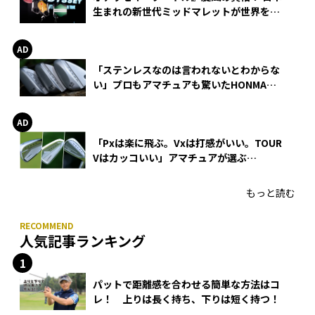
生まれの新世代ミッドマレットが世界を席
巻
「ステンレスなのは言われないとわからな
い」プロもアマチュアも驚いたHONMA
WEDGEの打感とスピン
「Pxは楽に飛ぶ。Vxは打感がいい。TOUR
Vはカッコいい」アマチュアが選ぶ
HONMA「T//WORLD アイアン」
もっと読む
人気記事ランキング
パットで距離感を合わせる簡単な方法はコ
レ！ 上りは長く持ち、下りは短く持つ！