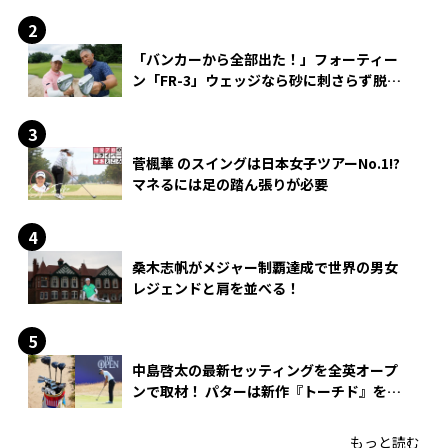
「バンカーから全部出た！」フォーティー
ン「FR-3」ウェッジなら砂に刺さらず脱出
できる？
菅楓華 のスイングは日本女子ツアーNo.1!?
マネるには足の踏ん張りが必要
桑木志帆がメジャー制覇達成で世界の男女
レジェンドと肩を並べる！
中島啓太の最新セッティングを全英オープ
ンで取材！ パターは新作『トーチド』を投
入
もっと読む