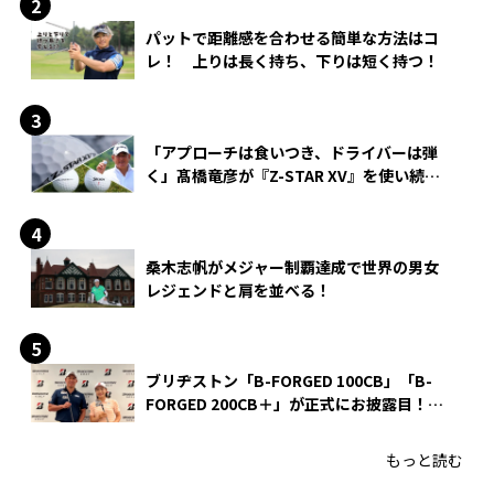
パットで距離感を合わせる簡単な方法はコ
レ！ 上りは長く持ち、下りは短く持つ！
「アプローチは食いつき、ドライバーは弾
く」髙橋竜彦が『Z-STAR XV』を使い続け
る理由
桑木志帆がメジャー制覇達成で世界の男女
レジェンドと肩を並べる！
ブリヂストン「B-FORGED 100CB」「B-
FORGED 200CB＋」が正式にお披露目！
あのアイアンの正体がついに明らかに！
もっと読む