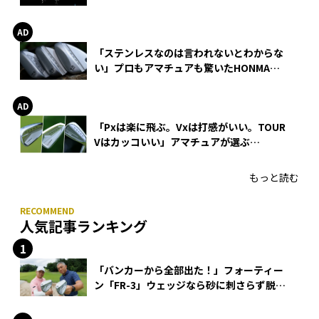
巻
「ステンレスなのは言われないとわからな
い」プロもアマチュアも驚いたHONMA
WEDGEの打感とスピン
「Pxは楽に飛ぶ。Vxは打感がいい。TOUR
Vはカッコいい」アマチュアが選ぶ
HONMA「T//WORLD アイアン」
もっと読む
人気記事ランキング
「バンカーから全部出た！」フォーティー
ン「FR-3」ウェッジなら砂に刺さらず脱出
できる？