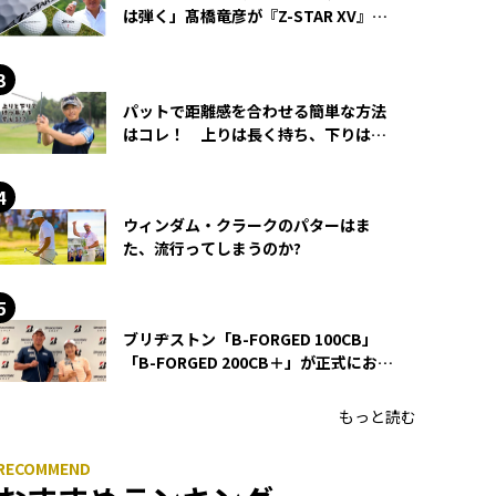
は弾く」髙橋竜彦が『Z-STAR XV』を
使い続ける理由
パットで距離感を合わせる簡単な方法
はコレ！ 上りは長く持ち、下りは短
く持つ！
ウィンダム・クラークのパターはま
た、流行ってしまうのか?
ブリヂストン「B-FORGED 100CB」
「B-FORGED 200CB＋」が正式にお披
露目！ あのアイアンの正体がついに
明らかに！
もっと読む