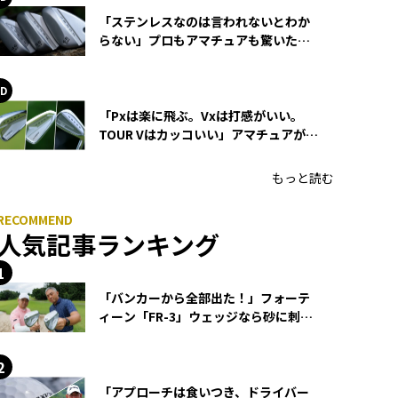
「ステンレスなのは言われないとわか
らない」プロもアマチュアも驚いた
HONMA WEDGEの打感とスピン
「Pxは楽に飛ぶ。Vxは打感がいい。
TOUR Vはカッコいい」アマチュアが選
ぶHONMA「T//WORLD アイアン」
もっと読む
人気記事ランキング
「バンカーから全部出た！」フォーテ
ィーン「FR-3」ウェッジなら砂に刺さ
らず脱出できる？
「アプローチは食いつき、ドライバー