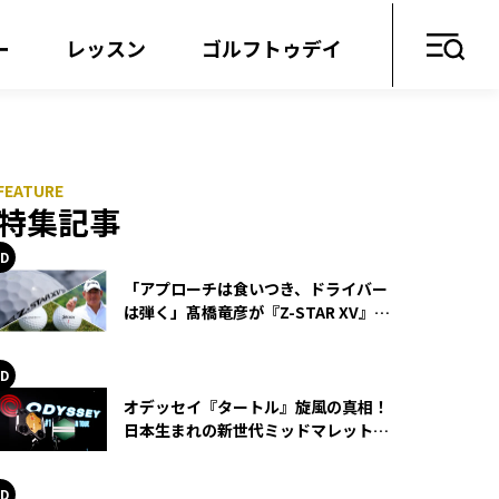
ー
レッスン
ゴルフトゥデイ
特集記事
「アプローチは食いつき、ドライバー
は弾く」髙橋竜彦が『Z-STAR XV』を
使い続ける理由
オデッセイ『タートル』旋風の真相！
日本生まれの新世代ミッドマレットが
世界を席巻