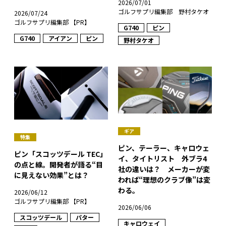
2026/07/01
ゴルフサプリ編集部 野村タケオ
2026/07/24
ゴルフサプリ編集部 【PR】
G740
ピン
G740
アイアン
ピン
野村タケオ
ギア
特集
ピン、テーラー、キャロウェ
ピン「スコッツデール TEC」
イ、タイトリスト 外ブラ4
の点と線。開発者が語る“目
社の違いは？ メーカーが変
に見えない効果”とは？
われば“理想のクラブ像”は変
わる。
2026/06/12
ゴルフサプリ編集部 【PR】
2026/06/06
スコッツデール
パター
キャロウェイ