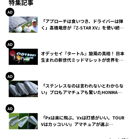
特集記事
「アプローチは食いつき、ドライバーは弾
く」髙橋竜彦が『Z-STAR XV』を使い続け
る理由
オデッセイ『タートル』旋風の真相！ 日本
生まれの新世代ミッドマレットが世界を席
巻
「ステンレスなのは言われないとわからな
い」プロもアマチュアも驚いたHONMA
WEDGEの打感とスピン
「Pxは楽に飛ぶ。Vxは打感がいい。TOUR
Vはカッコいい」アマチュアが選ぶ
HONMA「T//WORLD アイアン」