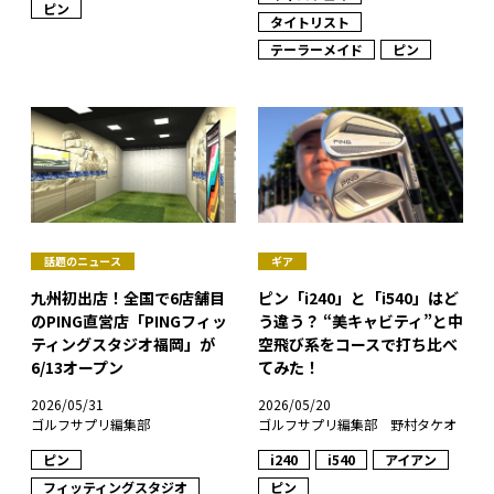
ピン
タイトリスト
テーラーメイド
ピン
話題のニュース
ギア
九州初出店！全国で6店舗目
ピン「i240」と「i540」はど
のPING直営店「PINGフィッ
う違う？ “美キャビティ”と中
ティングスタジオ福岡」が
空飛び系をコースで打ち比べ
6/13オープン
てみた！
2026/05/31
2026/05/20
ゴルフサプリ編集部
ゴルフサプリ編集部 野村タケオ
ピン
i240
i540
アイアン
フィッティングスタジオ
ピン