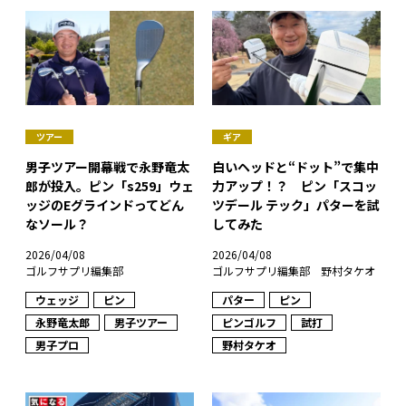
ツアー
ギア
男子ツアー開幕戦で永野竜太
白いヘッドと“ドット”で集中
郎が投入。ピン「s259」ウェ
力アップ！？ ピン「スコッ
ッジのEグラインドってどん
ツデール テック」パターを試
なソール？
してみた
2026/04/08
2026/04/08
ゴルフサプリ編集部
ゴルフサプリ編集部 野村タケオ
ウェッジ
ピン
パター
ピン
永野竜太郎
男子ツアー
ピンゴルフ
試打
男子プロ
野村タケオ