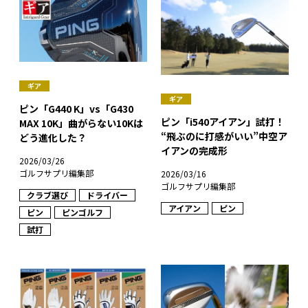
ギア
ギア
ピン「G440 K」vs「G430
ピン「i540アイアン」試打！
MAX 10K」曲がらない10Kは
“飛ぶのに打感がいい”中空ア
どう進化した？
イアンの完成形
2026/03/26
ゴルフサプリ編集部
2026/03/16
ゴルフサプリ編集部
クラブ選び
ドライバー
アイアン
ピン
ピン
ピンゴルフ
試打