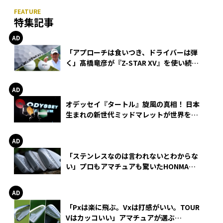
特集記事
「アプローチは食いつき、ドライバーは弾
く」髙橋竜彦が『Z-STAR XV』を使い続け
る理由
オデッセイ『タートル』旋風の真相！ 日本
生まれの新世代ミッドマレットが世界を席
巻
「ステンレスなのは言われないとわからな
い」プロもアマチュアも驚いたHONMA
WEDGEの打感とスピン
「Pxは楽に飛ぶ。Vxは打感がいい。TOUR
Vはカッコいい」アマチュアが選ぶ