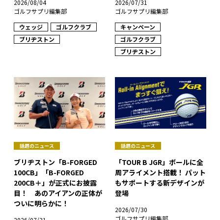
2026/08/04
2026/07/31
ゴルフサプリ編集部
ゴルフサプリ編集部
ウェッジ
ゴルフクラブ
キャンペーン
ブリヂストン
ゴルフクラブ
ブリヂストン
話題のニュース
話題のニュース
ブリヂストン「B-FORGED
「TOUR B JGR」ボールに全
100CB」「B-FORGED
周アライメント搭載！ パット
200CB＋」が正式にお披露
もサポートする新デザインが
目！ あのアイアンの正体が
登場
ついに明らかに！
2026/07/30
ゴルフサプリ編集部
2026/07/31