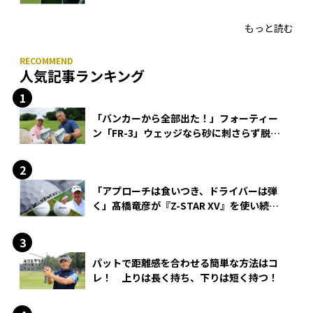
HONMA「T//WORLD アイアン」
もっと読む
人気記事ランキング
「バンカーから全部出た！」フォーティー
ン「FR-3」ウェッジなら砂に刺さらず脱出
できる？
「アプローチは食いつき、ドライバーは弾
く」髙橋竜彦が『Z-STAR XV』を使い続け
る理由
パットで距離感を合わせる簡単な方法はコ
レ！ 上りは長く持ち、下りは短く持つ！