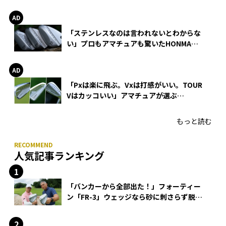
巻
「ステンレスなのは言われないとわからな
い」プロもアマチュアも驚いたHONMA
WEDGEの打感とスピン
「Pxは楽に飛ぶ。Vxは打感がいい。TOUR
Vはカッコいい」アマチュアが選ぶ
HONMA「T//WORLD アイアン」
もっと読む
人気記事ランキング
「バンカーから全部出た！」フォーティー
ン「FR-3」ウェッジなら砂に刺さらず脱出
できる？