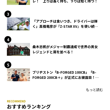
レ！ 上りは長く持ち、下りは短く持つ！
「アプローチは食いつき、ドライバーは弾
く」髙橋竜彦が『Z-STAR XV』を使い続け
る理由
桑木志帆がメジャー制覇達成で世界の男女
レジェンドと肩を並べる！
ブリヂストン「B-FORGED 100CB」「B-
FORGED 200CB＋」が正式にお披露目！
あのアイアンの正体がついに明らかに！
もっと読む
おすすめランキング