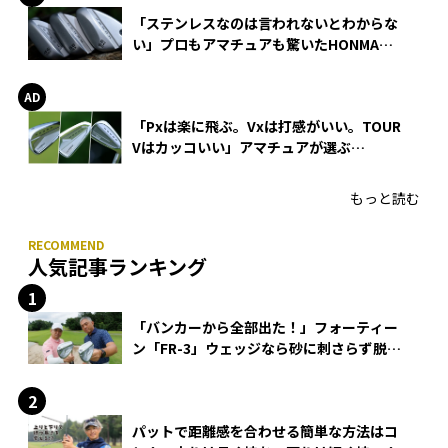
「ステンレスなのは言われないとわからな
い」プロもアマチュアも驚いたHONMA
WEDGEの打感とスピン
「Pxは楽に飛ぶ。Vxは打感がいい。TOUR
Vはカッコいい」アマチュアが選ぶ
HONMA「T//WORLD アイアン」
もっと読む
人気記事ランキング
「バンカーから全部出た！」フォーティー
ン「FR-3」ウェッジなら砂に刺さらず脱出
できる？
パットで距離感を合わせる簡単な方法はコ