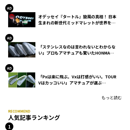
オデッセイ『タートル』旋風の真相！ 日本
生まれの新世代ミッドマレットが世界を席
巻
「ステンレスなのは言われないとわからな
い」プロもアマチュアも驚いたHONMA
WEDGEの打感とスピン
「Pxは楽に飛ぶ。Vxは打感がいい。TOUR
Vはカッコいい」アマチュアが選ぶ
HONMA「T//WORLD アイアン」
もっと読む
人気記事ランキング