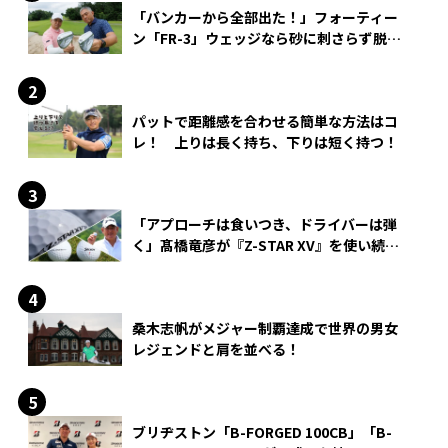
「バンカーから全部出た！」フォーティー
ン「FR-3」ウェッジなら砂に刺さらず脱出
できる？
パットで距離感を合わせる簡単な方法はコ
レ！ 上りは長く持ち、下りは短く持つ！
「アプローチは食いつき、ドライバーは弾
く」髙橋竜彦が『Z-STAR XV』を使い続け
る理由
桑木志帆がメジャー制覇達成で世界の男女
レジェンドと肩を並べる！
ブリヂストン「B-FORGED 100CB」「B-