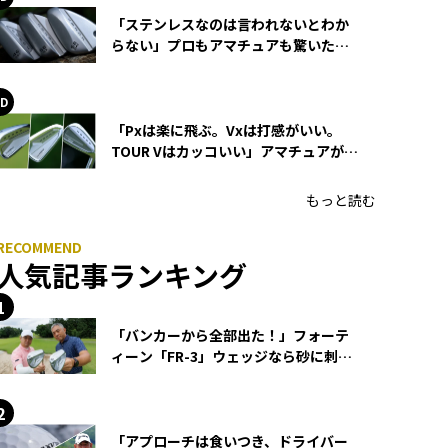
「ステンレスなのは言われないとわか
らない」プロもアマチュアも驚いた
HONMA WEDGEの打感とスピン
「Pxは楽に飛ぶ。Vxは打感がいい。
TOUR Vはカッコいい」アマチュアが選
ぶHONMA「T//WORLD アイアン」
もっと読む
人気記事ランキング
「バンカーから全部出た！」フォーテ
ィーン「FR-3」ウェッジなら砂に刺さ
らず脱出できる？
「アプローチは食いつき、ドライバー