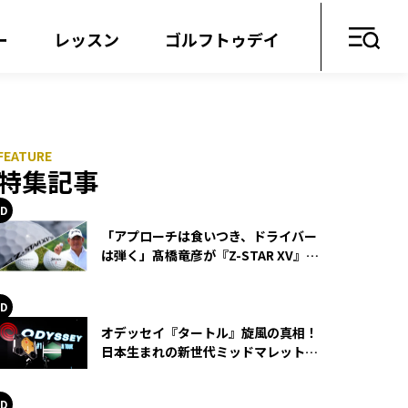
ー
レッスン
ゴルフトゥデイ
特集記事
「アプローチは食いつき、ドライバー
は弾く」髙橋竜彦が『Z-STAR XV』を
使い続ける理由
オデッセイ『タートル』旋風の真相！
日本生まれの新世代ミッドマレットが
世界を席巻