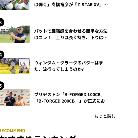
は弾く」髙橋竜彦が『Z-STAR XV』を
使い続ける理由
パットで距離感を合わせる簡単な方法
はコレ！ 上りは長く持ち、下りは短
く持つ！
ウィンダム・クラークのパターはま
た、流行ってしまうのか?
ブリヂストン「B-FORGED 100CB」
「B-FORGED 200CB＋」が正式にお披
露目！ あのアイアンの正体がついに
明らかに！
もっと読む