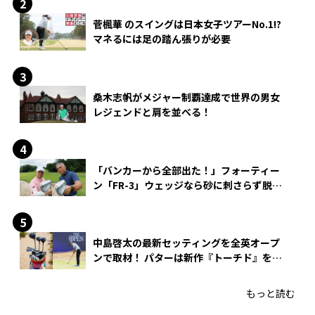
菅楓華 のスイングは日本女子ツアーNo.1!?
マネるには足の踏ん張りが必要
桑木志帆がメジャー制覇達成で世界の男女
レジェンドと肩を並べる！
「バンカーから全部出た！」フォーティー
ン「FR-3」ウェッジなら砂に刺さらず脱出
できる？
中島啓太の最新セッティングを全英オープ
ンで取材！ パターは新作『トーチド』を投
入
もっと読む