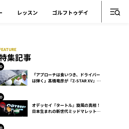
ー
レッスン
ゴルフトゥデイ
特集記事
「アプローチは食いつき、ドライバー
は弾く」髙橋竜彦が『Z-STAR XV』を
使い続ける理由
オデッセイ『タートル』旋風の真相！
日本生まれの新世代ミッドマレットが
世界を席巻