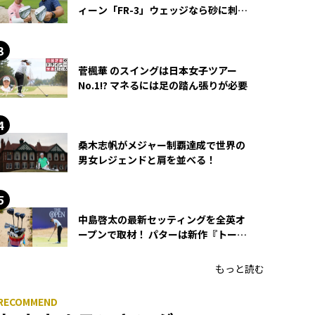
ィーン「FR-3」ウェッジなら砂に刺さ
らず脱出できる？
菅楓華 のスイングは日本女子ツアー
No.1!? マネるには足の踏ん張りが必要
桑木志帆がメジャー制覇達成で世界の
男女レジェンドと肩を並べる！
中島啓太の最新セッティングを全英オ
ープンで取材！ パターは新作『トーチ
ド』を投入
もっと読む