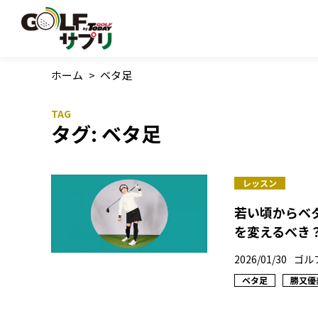
ホーム
>
ベタ足
タグ:
ベタ足
レッスン
若い頃からベ
を変えるべき
2026/01/30
ゴル
ベタ足
勝又優