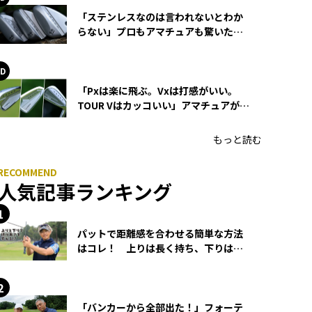
「ステンレスなのは言われないとわか
らない」プロもアマチュアも驚いた
HONMA WEDGEの打感とスピン
「Pxは楽に飛ぶ。Vxは打感がいい。
TOUR Vはカッコいい」アマチュアが選
ぶHONMA「T//WORLD アイアン」
もっと読む
人気記事ランキング
パットで距離感を合わせる簡単な方法
はコレ！ 上りは長く持ち、下りは短
く持つ！
「バンカーから全部出た！」フォーテ