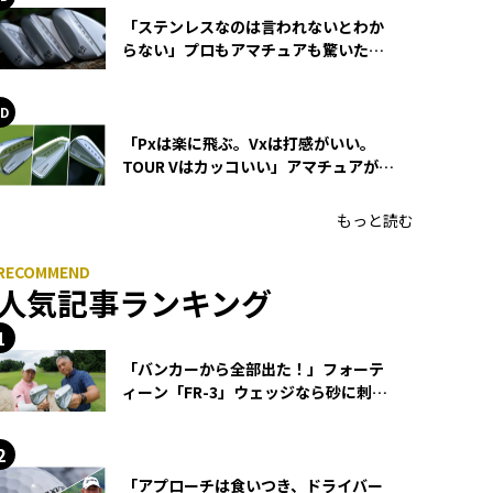
「ステンレスなのは言われないとわか
らない」プロもアマチュアも驚いた
HONMA WEDGEの打感とスピン
「Pxは楽に飛ぶ。Vxは打感がいい。
TOUR Vはカッコいい」アマチュアが選
ぶHONMA「T//WORLD アイアン」
もっと読む
人気記事ランキング
「バンカーから全部出た！」フォーテ
ィーン「FR-3」ウェッジなら砂に刺さ
らず脱出できる？
「アプローチは食いつき、ドライバー