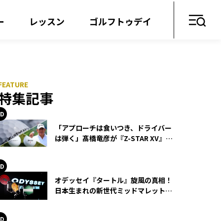
ー
レッスン
ゴルフトゥデイ
特集記事
「アプローチは食いつき、ドライバー
は弾く」髙橋竜彦が『Z-STAR XV』を
使い続ける理由
オデッセイ『タートル』旋風の真相！
日本生まれの新世代ミッドマレットが
世界を席巻