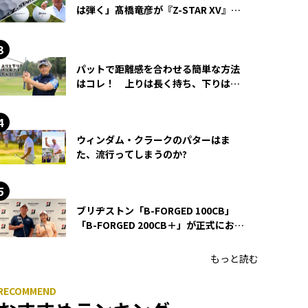
は弾く」髙橋竜彦が『Z-STAR XV』を
使い続ける理由
パットで距離感を合わせる簡単な方法
はコレ！ 上りは長く持ち、下りは短
く持つ！
ウィンダム・クラークのパターはま
た、流行ってしまうのか?
ブリヂストン「B-FORGED 100CB」
「B-FORGED 200CB＋」が正式にお披
露目！ あのアイアンの正体がついに
明らかに！
もっと読む