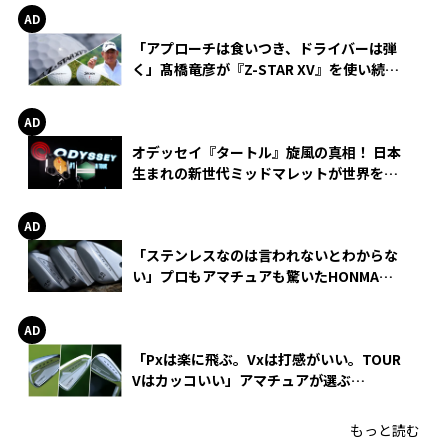
「アプローチは食いつき、ドライバーは弾
く」髙橋竜彦が『Z-STAR XV』を使い続け
る理由
オデッセイ『タートル』旋風の真相！ 日本
生まれの新世代ミッドマレットが世界を席
巻
「ステンレスなのは言われないとわからな
い」プロもアマチュアも驚いたHONMA
WEDGEの打感とスピン
「Pxは楽に飛ぶ。Vxは打感がいい。TOUR
Vはカッコいい」アマチュアが選ぶ
HONMA「T//WORLD アイアン」
もっと読む