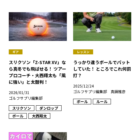
ギア
レッスン
スリクソン「Z-STAR XV」な
うっかり違うボールでパット
ら真冬でも飛ばせる！ ツアー
していた！ ところでこれ何罰
プロコーチ・大西翔太も「風
打？
に強い」と太鼓判！
2025/12/24
ゴルフサプリ編集部 真鍋雅彦
2026/01/31
ゴルフサプリ編集部
ボール
ルール
スリクソン
ダンロップ
ボール
大西翔太