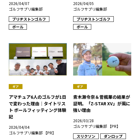
2026/04/07
2026/04/05
ゴルフサプリ編集部
ゴルフサプリ編集部
ブリヂストンゴルフ
ブリヂストンゴルフ
ボール
ボール
ギア
ギア
アマチュア6人のゴルフが1日
青木瀬令奈＆菅楓華の結果が
で変わった理由｜タイトリス
証明。「Z-STAR XV」が風に
ト ボールフィッティング体験
強い理由
記
2026/03/28
ゴルフサプリ編集部 【PR】
2026/04/04
ゴルフサプリ編集部 【PR】
スリクソン
ダンロップ