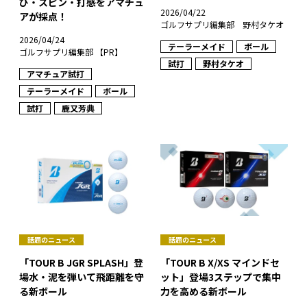
び・スピン・打感をアマチュ
2026/04/22
アが採点！
ゴルフサプリ編集部 野村タケオ
2026/04/24
テーラーメイド
ボール
ゴルフサプリ編集部 【PR】
試打
野村タケオ
アマチュア試打
テーラーメイド
ボール
試打
鹿又芳典
話題のニュース
話題のニュース
「TOUR B JGR SPLASH」登
「TOUR B X/XS マインドセ
場水・泥を弾いて飛距離を守
ット」登場3ステップで集中
る新ボール
力を高める新ボール