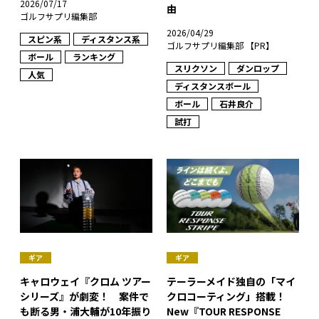
2026/07/17
由
ゴルフサプリ編集部
2026/04/29
スピン系
ディスタンス系
ゴルフサプリ編集部 【PR】
ボール
ランキング
スリクソン
ダンロップ
人気
ディスタンスボール
ボール
石井良介
試打
ギア
ギア
キャロウェイ『クロム ツアー
テーラーメイド独自の「マイ
シリーズ』が劇変！ 案件で
クロコーティング」搭載！
も断る男・浦大輔が10年振り
New『TOUR RESPONSE