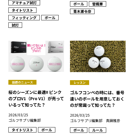
アマチュア試打
ボール
菅楓華
タイトリスト
青木瀬令奈
フィッティング
ボール
試打
話題のニュース
レッスン
桜のシーズンに最適!! ピンク
ゴルフコンペの時には、番号
のプロV1（Pro V1）が売って
違いのボールを用意しておく
いるって知ってた？
のが常識って知ってた？
2026/03/25
2026/03/25
ゴルフサプリ編集部
ゴルフサプリ編集部 真鍋雅彦
タイトリスト
ボール
ボール
ルール