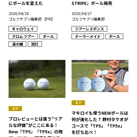
にボールを変えた
STRIPE』ボール発売
2026/04/28
2026/04/27
ゴルフサプリ編集部 【PR】
ゴルフサプリ編集部
キャロウェイ
ツアーレスポンス
クロム ツアー
ボール
テーラーメイド
ボール
浦大輔
試打
ギア
ギア
マキロイも使うNEWボールは
プロレビューとは違う“リア
何が進化した？ 野村タケオが
ルな評価”がここにある！
コースで「TP5」「TP5x」
New『TP5』『TP5x』の飛
を打ち比べ！