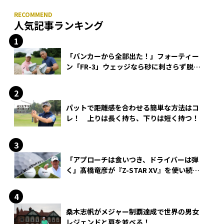
人気記事ランキング
「バンカーから全部出た！」フォーティー
ン「FR-3」ウェッジなら砂に刺さらず脱出
できる？
パットで距離感を合わせる簡単な方法はコ
レ！ 上りは長く持ち、下りは短く持つ！
「アプローチは食いつき、ドライバーは弾
く」髙橋竜彦が『Z-STAR XV』を使い続け
る理由
桑木志帆がメジャー制覇達成で世界の男女
レジェンドと肩を並べる！