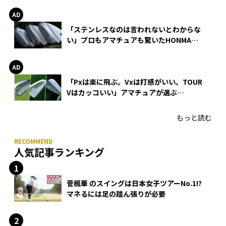
「ステンレスなのは言われないとわからな
い」プロもアマチュアも驚いたHONMA
WEDGEの打感とスピン
「Pxは楽に飛ぶ。Vxは打感がいい。TOUR
Vはカッコいい」アマチュアが選ぶ
HONMA「T//WORLD アイアン」
もっと読む
人気記事ランキング
菅楓華 のスイングは日本女子ツアーNo.1!?
マネるには足の踏ん張りが必要