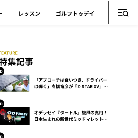
ー
レッスン
ゴルフトゥデイ
特集記事
「アプローチは食いつき、ドライバー
は弾く」髙橋竜彦が『Z-STAR XV』を
使い続ける理由
オデッセイ『タートル』旋風の真相！
日本生まれの新世代ミッドマレットが
世界を席巻