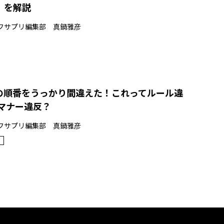
」を解説
フサプリ編集部 真鍋雅彦
の順番をうっかり間違えた！これってルール違
もマナー違反？
フサプリ編集部 真鍋雅彦