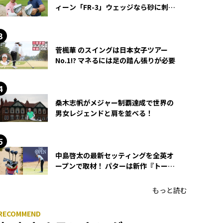
ィーン「FR-3」ウェッジなら砂に刺さ
らず脱出できる？
菅楓華 のスイングは日本女子ツアー
No.1!? マネるには足の踏ん張りが必要
桑木志帆がメジャー制覇達成で世界の
男女レジェンドと肩を並べる！
中島啓太の最新セッティングを全英オ
ープンで取材！ パターは新作『トーチ
ド』を投入
もっと読む