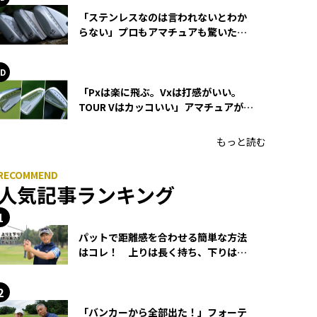
「ステンレスなのは言われないとわか
らない」プロもアマチュアも驚いた
HONMA WEDGEの打感とスピン
「Pxは楽に飛ぶ。Vxは打感がいい。
TOUR Vはカッコいい」アマチュアが選
ぶHONMA「T//WORLD アイアン」
もっと読む
人気記事ランキング
パットで距離感を合わせる簡単な方法
はコレ！ 上りは長く持ち、下りは短
く持つ！
「バンカーから全部出た！」フォーテ