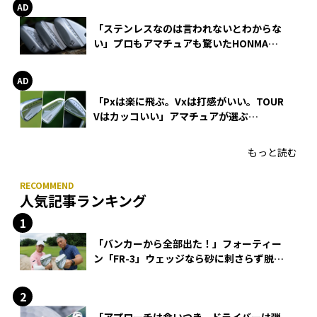
「ステンレスなのは言われないとわからな
い」プロもアマチュアも驚いたHONMA
WEDGEの打感とスピン
「Pxは楽に飛ぶ。Vxは打感がいい。TOUR
Vはカッコいい」アマチュアが選ぶ
HONMA「T//WORLD アイアン」
もっと読む
人気記事ランキング
「バンカーから全部出た！」フォーティー
ン「FR-3」ウェッジなら砂に刺さらず脱出
できる？
「アプローチは食いつき、ドライバーは弾