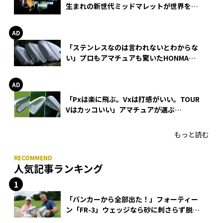
生まれの新世代ミッドマレットが世界を席
巻
「ステンレスなのは言われないとわからな
い」プロもアマチュアも驚いたHONMA
WEDGEの打感とスピン
「Pxは楽に飛ぶ。Vxは打感がいい。TOUR
Vはカッコいい」アマチュアが選ぶ
HONMA「T//WORLD アイアン」
もっと読む
人気記事ランキング
「バンカーから全部出た！」フォーティー
ン「FR-3」ウェッジなら砂に刺さらず脱出
できる？