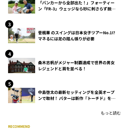
「バンカーから全部出た！」フォーティー
ン「FR-3」ウェッジなら砂に刺さらず脱出
できる？
菅楓華 のスイングは日本女子ツアーNo.1!?
マネるには足の踏ん張りが必要
桑木志帆がメジャー制覇達成で世界の男女
レジェンドと肩を並べる！
中島啓太の最新セッティングを全英オープ
ンで取材！ パターは新作『トーチド』を投
入
もっと読む