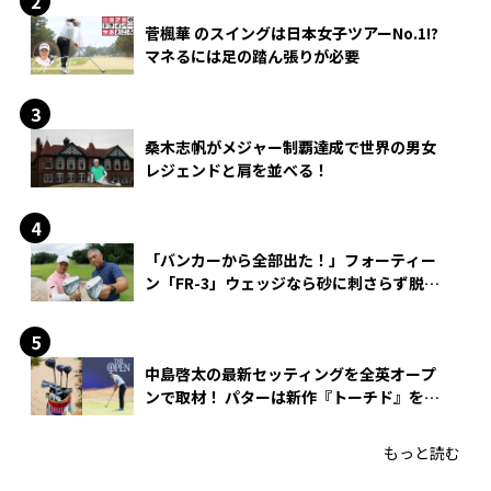
菅楓華 のスイングは日本女子ツアーNo.1!?
マネるには足の踏ん張りが必要
桑木志帆がメジャー制覇達成で世界の男女
レジェンドと肩を並べる！
「バンカーから全部出た！」フォーティー
ン「FR-3」ウェッジなら砂に刺さらず脱出
できる？
中島啓太の最新セッティングを全英オープ
ンで取材！ パターは新作『トーチド』を投
入
もっと読む