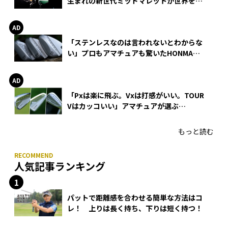
生まれの新世代ミッドマレットが世界を席
巻
「ステンレスなのは言われないとわからな
い」プロもアマチュアも驚いたHONMA
WEDGEの打感とスピン
「Pxは楽に飛ぶ。Vxは打感がいい。TOUR
Vはカッコいい」アマチュアが選ぶ
HONMA「T//WORLD アイアン」
もっと読む
人気記事ランキング
パットで距離感を合わせる簡単な方法はコ
レ！ 上りは長く持ち、下りは短く持つ！