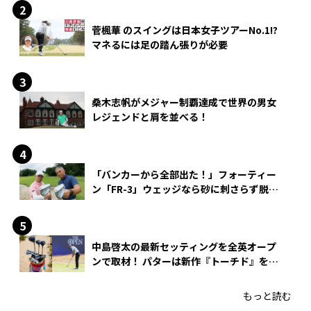
菅楓華 のスイングは日本女子ツアーNo.1!?
マネるには足の踏ん張りが必要
桑木志帆がメジャー制覇達成で世界の男女
レジェンドと肩を並べる！
「バンカーから全部出た！」フォーティー
ン「FR-3」ウェッジなら砂に刺さらず脱出
できる？
中島啓太の最新セッティングを全英オープ
ンで取材！ パターは新作『トーチド』を投
入
もっと読む