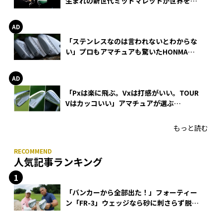
生まれの新世代ミッドマレットが世界を席
巻
「ステンレスなのは言われないとわからな
い」プロもアマチュアも驚いたHONMA
WEDGEの打感とスピン
「Pxは楽に飛ぶ。Vxは打感がいい。TOUR
Vはカッコいい」アマチュアが選ぶ
HONMA「T//WORLD アイアン」
もっと読む
人気記事ランキング
「バンカーから全部出た！」フォーティー
ン「FR-3」ウェッジなら砂に刺さらず脱出
できる？