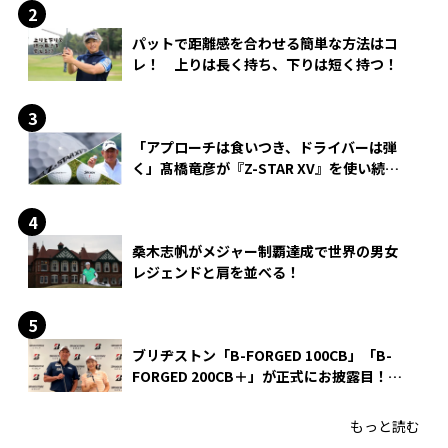
パットで距離感を合わせる簡単な方法はコ
レ！ 上りは長く持ち、下りは短く持つ！
「アプローチは食いつき、ドライバーは弾
く」髙橋竜彦が『Z-STAR XV』を使い続け
る理由
桑木志帆がメジャー制覇達成で世界の男女
レジェンドと肩を並べる！
ブリヂストン「B-FORGED 100CB」「B-
FORGED 200CB＋」が正式にお披露目！
あのアイアンの正体がついに明らかに！
もっと読む