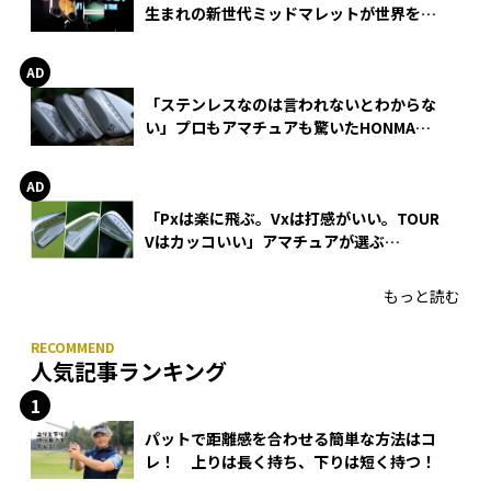
生まれの新世代ミッドマレットが世界を席
巻
「ステンレスなのは言われないとわからな
い」プロもアマチュアも驚いたHONMA
WEDGEの打感とスピン
「Pxは楽に飛ぶ。Vxは打感がいい。TOUR
Vはカッコいい」アマチュアが選ぶ
HONMA「T//WORLD アイアン」
もっと読む
人気記事ランキング
パットで距離感を合わせる簡単な方法はコ
レ！ 上りは長く持ち、下りは短く持つ！