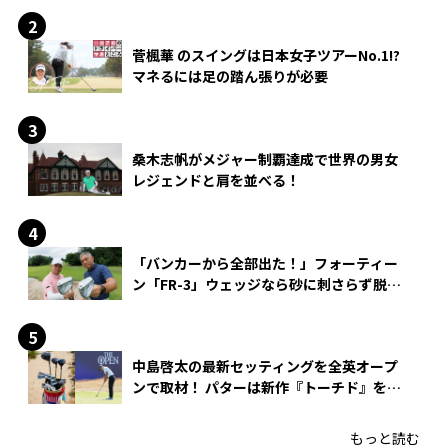
菅楓華 のスイングは日本女子ツアーNo.1!?
マネるには足の踏ん張りが必要
桑木志帆がメジャー制覇達成で世界の男女
レジェンドと肩を並べる！
「バンカーから全部出た！」フォーティー
ン「FR-3」ウェッジなら砂に刺さらず脱出
できる？
中島啓太の最新セッティングを全英オープ
ンで取材！ パターは新作『トーチド』を投
入
もっと読む