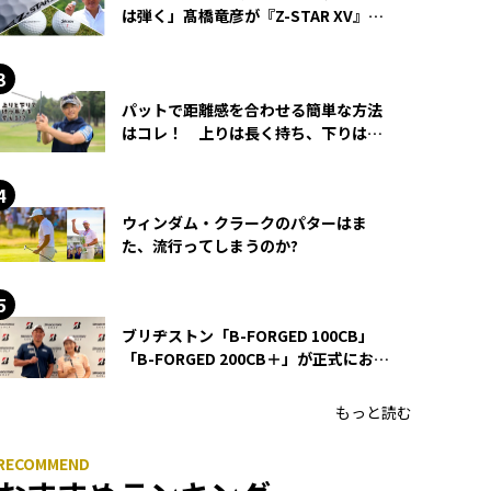
は弾く」髙橋竜彦が『Z-STAR XV』を
使い続ける理由
パットで距離感を合わせる簡単な方法
はコレ！ 上りは長く持ち、下りは短
く持つ！
ウィンダム・クラークのパターはま
た、流行ってしまうのか?
ブリヂストン「B-FORGED 100CB」
「B-FORGED 200CB＋」が正式にお披
露目！ あのアイアンの正体がついに
明らかに！
もっと読む