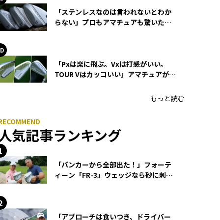
「ステンレスなのは言われないとわか
らない」プロもアマチュアも驚いた
HONMA WEDGEの打感とスピン
「Pxは楽に飛ぶ。Vxは打感がいい。
TOUR Vはカッコいい」アマチュアが選
ぶHONMA「T//WORLD アイアン」
もっと読む
人気記事ランキング
「バンカーから全部出た！」フォーテ
ィーン「FR-3」ウェッジなら砂に刺さ
らず脱出できる？
「アプローチは食いつき、ドライバー