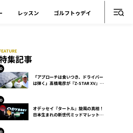
ー
レッスン
ゴルフトゥデイ
特集記事
「アプローチは食いつき、ドライバー
は弾く」髙橋竜彦が『Z-STAR XV』を
使い続ける理由
オデッセイ『タートル』旋風の真相！
日本生まれの新世代ミッドマレットが
世界を席巻