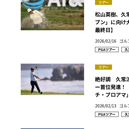
ツアー
松山英樹、久
プン」に向け
最終日】
2026/02/16
ゴル
PGAツアー
久
ツアー
絶好調 久常
ー首位発進！【
チ・プロアマ
2026/02/13
ゴル
PGAツアー
久