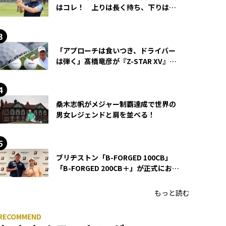
はコレ！ 上りは長く持ち、下りは短
く持つ！
「アプローチは食いつき、ドライバー
は弾く」髙橋竜彦が『Z-STAR XV』を
使い続ける理由
桑木志帆がメジャー制覇達成で世界の
男女レジェンドと肩を並べる！
ブリヂストン「B-FORGED 100CB」
「B-FORGED 200CB＋」が正式にお披
露目！ あのアイアンの正体がついに
明らかに！
もっと読む