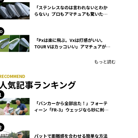
「ステンレスなのは言われないとわか
らない」プロもアマチュアも驚いた
HONMA WEDGEの打感とスピン
「Pxは楽に飛ぶ。Vxは打感がいい。
TOUR Vはカッコいい」アマチュアが選
ぶHONMA「T//WORLD アイアン」
もっと読む
人気記事ランキング
「バンカーから全部出た！」フォーテ
ィーン「FR-3」ウェッジなら砂に刺さ
らず脱出できる？
パットで距離感を合わせる簡単な方法