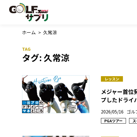
ホーム
>
久常涼
タグ:
久常涼
レッスン
メジャー首位発
プしたドライ
2026/05/16
ゴル
PGAツアー
ス