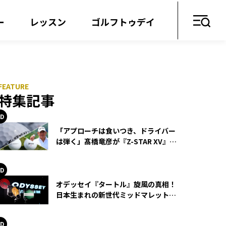
ー
レッスン
ゴルフトゥデイ
特集記事
「アプローチは食いつき、ドライバー
は弾く」髙橋竜彦が『Z-STAR XV』を
使い続ける理由
オデッセイ『タートル』旋風の真相！
日本生まれの新世代ミッドマレットが
世界を席巻