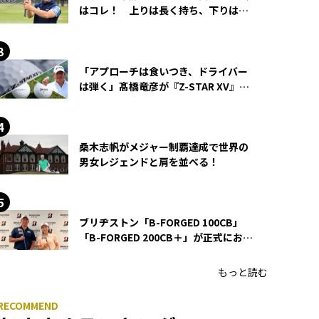
はコレ！ 上りは長く持ち、下りは短
く持つ！
「アプローチは食いつき、ドライバー
は弾く」髙橋竜彦が『Z-STAR XV』を
使い続ける理由
桑木志帆がメジャー制覇達成で世界の
男女レジェンドと肩を並べる！
ブリヂストン「B-FORGED 100CB」
「B-FORGED 200CB＋」が正式にお披
露目！ あのアイアンの正体がついに
明らかに！
もっと読む