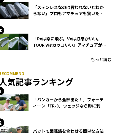
「ステンレスなのは言われないとわか
らない」プロもアマチュアも驚いた
HONMA WEDGEの打感とスピン
「Pxは楽に飛ぶ。Vxは打感がいい。
TOUR Vはカッコいい」アマチュアが選
ぶHONMA「T//WORLD アイアン」
もっと読む
人気記事ランキング
「バンカーから全部出た！」フォーテ
ィーン「FR-3」ウェッジなら砂に刺さ
らず脱出できる？
パットで距離感を合わせる簡単な方法