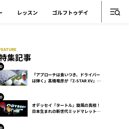
ー
レッスン
ゴルフトゥデイ
特集記事
「アプローチは食いつき、ドライバー
は弾く」髙橋竜彦が『Z-STAR XV』を
使い続ける理由
オデッセイ『タートル』旋風の真相！
日本生まれの新世代ミッドマレットが
世界を席巻