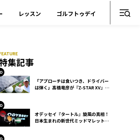
ー
レッスン
ゴルフトゥデイ
特集記事
「アプローチは食いつき、ドライバー
は弾く」髙橋竜彦が『Z-STAR XV』を
使い続ける理由
オデッセイ『タートル』旋風の真相！
日本生まれの新世代ミッドマレットが
世界を席巻