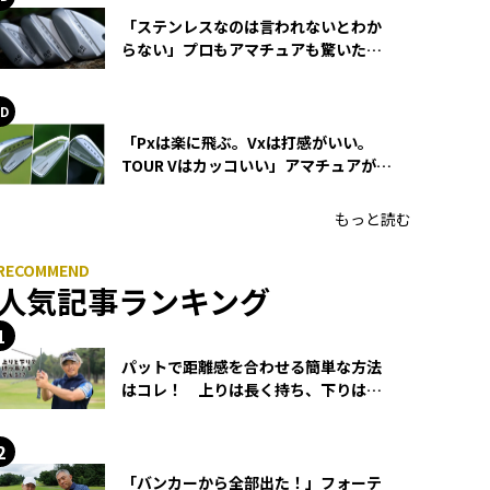
「ステンレスなのは言われないとわか
らない」プロもアマチュアも驚いた
HONMA WEDGEの打感とスピン
「Pxは楽に飛ぶ。Vxは打感がいい。
TOUR Vはカッコいい」アマチュアが選
ぶHONMA「T//WORLD アイアン」
もっと読む
人気記事ランキング
パットで距離感を合わせる簡単な方法
はコレ！ 上りは長く持ち、下りは短
く持つ！
「バンカーから全部出た！」フォーテ