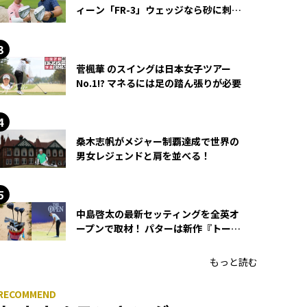
ィーン「FR-3」ウェッジなら砂に刺さ
らず脱出できる？
菅楓華 のスイングは日本女子ツアー
No.1!? マネるには足の踏ん張りが必要
桑木志帆がメジャー制覇達成で世界の
男女レジェンドと肩を並べる！
中島啓太の最新セッティングを全英オ
ープンで取材！ パターは新作『トーチ
ド』を投入
もっと読む